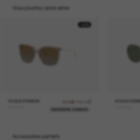
Vous pourriez aussi aimer
-30%
VOGUE EYEWEAR
142.00$
VOGUE EYEW
99.40$
VO5564S
VO4272S
DERNIÈRE CHANCE
Accessoires parfaits