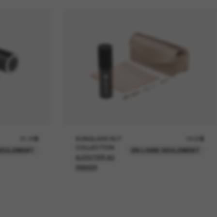
21.00$
SUNGLASS HUT
18.00$
COLLECTION
SEULEMENT
EN LIGNE SEULEMENT
AJOUTER AU
PANIER