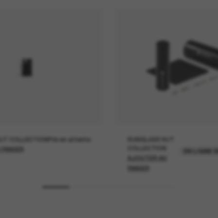
UT COLLECTION
Prix en attente
SUNGLASS HUT
COLLECTION
 PANIER
EN LIGNE 
AJOUTER AU
PANIER