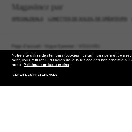
Magasinez par
SPECIALDEALS
LUNETTES DE SOLEIL DE CRÉATEURS
Page d'accueil
/
Vogue Eyewear
/
VO5694SU
Notre site utilise des témoins (cookies), ce qui nous permet de mieu
tout", vous refusez l’utilisation de tous les cookies non essentiels.
P
notre
Politique sur les temoins
.
GÉRER MES PRÉFÉRENCES
R
Abonnez-vous aux Sun Per