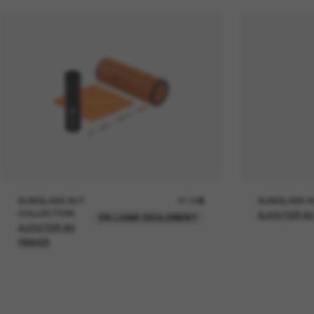
SUNGLASS HUT
21.00$
SUNGLASS H
COLLECTION
AJOUTER AU
EN LIGNE SEULEMENT
AJOUTER AU
PANIER