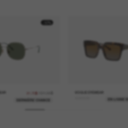
-30%
EAR
131.00$
VOGUE EYEWEAR
91.70$
VO5553S
EN LIGNE 
DERNIÈRE CHANCE