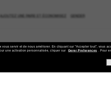
AJOUTEZ UNE PAIRE ET ÉCONOMISEZ
GENDER
x vous servir et de nous améliorer.
En cliquant sur "Accepter tout", vous ac
our une activation personnalisée, cliquer sur
Gerer Preferences
.
Pour en
ejoignez la communauté Sunglass Hu
ks pour bénéficier d'un accès exclusif aux dernières tendances, ve
Sabonner!