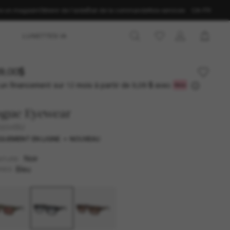
ns un magasin
Obtenir de l’aide
État de la commande
Nos services
CA-FR
LUNETTES IA
9.00$
un financement sur 12 mois à partir de
avec
9,08 $
ogue Eyewear
5694SU
QUEMENT EN LIGNE
NOUVEAU
Noir
NTURE
Bleu
RES