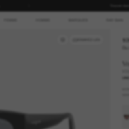
Trouver da
FEMME
HOMME
MARQUES
RAY-BAN
10
ESSAYEZ-LES
Ou 
V
VO
UNI
MO
VER