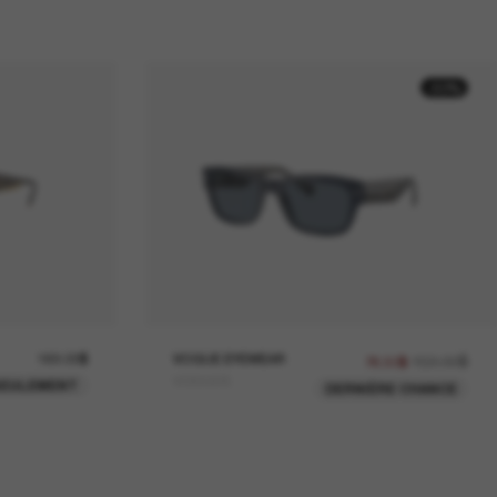
-50%
169.00$
VOGUE EYEWEAR
153.00$
76.50$
VO5530S
SEULEMENT
DERNIÈRE CHANCE