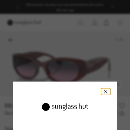
Découvrez-en plus sur nos promotions en cours.
Voir les cgv
1
/
5
ESSAYEZ-LES
58.50$
117.00$
-50%
Ou un financement sur 12 mois à partir de
avec
4,88 $
Vogue Eyewear