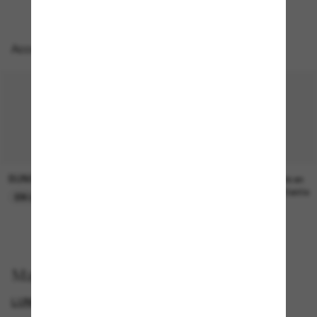
Accessoires parfaits
SUNGLASS HUT COLLECTION
SUNGLASS HUT COLLECTION
21.00$
Prix en
attente
EN LIGNE SEULEMENT
Magasinez par
LUNETTES VOGUE
GENDER