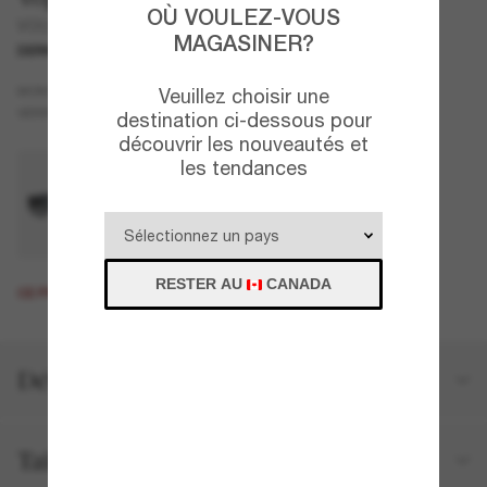
OÙ VOULEZ-VOUS
VO5525S
MAGASINER?
DERNIÈRE CHANCE
UNIQUEMENT EN LIGNE
Rouge
MONTURE
Veuillez choisir une
Gris
VERRES
destination ci-dessous pour
découvrir les nouveautés et
les tendances
RESTER AU
CANADA
CE PRODUIT EST ÉPUISÉ.
Détails du produit
Taille et ajustement