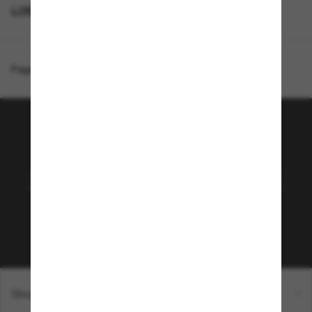
LUNETTES POUR FEMMES
SUNGLASSES BRANDS
Page d'accueil
/
Vogue Eyewear
/
VO5525S
Rejoignez la communauté
Sunglass Hut!
Abonnez-vous aux Sun Perks pour bénéficier d'un
accès exclusif aux dernières tendances, ventes et
offres spéciales.
Sabonner!
Shopping en ligne