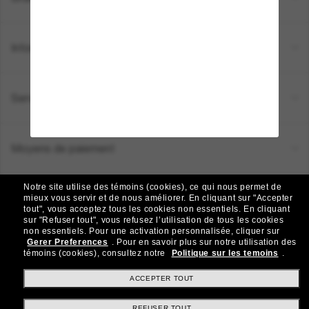
Informations
Service Client
Moyens de paiement
Notre site utilise des témoins (cookies), ce qui nous permet de
Emplacement:
Canada (FR)
mieux vous servir et de nous améliorer.
En cliquant sur "Accepter
tout", vous acceptez tous les cookies non essentiels.
En cliquant
sur "Refuser tout", vous refusez l’utilisation de tous les cookies
non essentiels.
Pour une activation personnalisée, cliquer sur
TOUS DROITS RÉSERVÉS © 2026 SUNGLASS HUT.
Gerer Preferences
.
Pour en savoir plus sur notre utilisation des
Les photos et images sur le site sont publiées à des fins d`illustration.
témoins (cookies), consultez notre
Politique sur les temoins
.
|
|
Politique de Confidentialité
Modalités
AdChoices
ACCEPTER TOUT
REFUSER TOUT