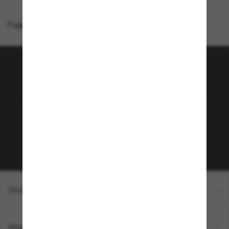
Page d'accueil
/
Vogue Eyewear
/
VO5524S
Rejoignez la communauté
Sunglass Hut!
Abonnez-vous aux Sun Perks pour bénéficier d'un
accès exclusif aux dernières tendances, ventes et
offres spéciales.
Sabonner!
Shopping en ligne
Brands