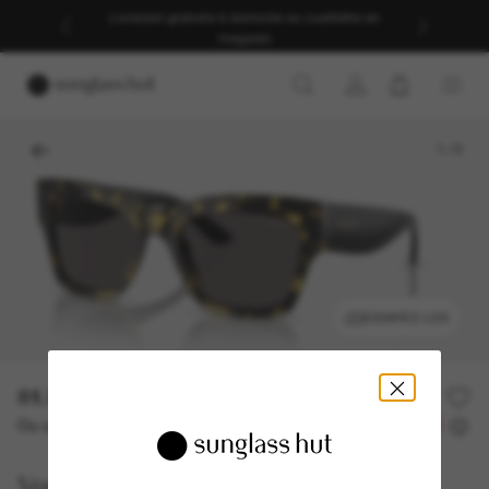
Livraison gratuite à domicile ou cueillette en
magasin
1
/
5
ESSAYEZ-LES
81.90$
117.00$
-30%
Ou un financement sur 12 mois à partir de
avec
6,82 $
Vogue Eyewear