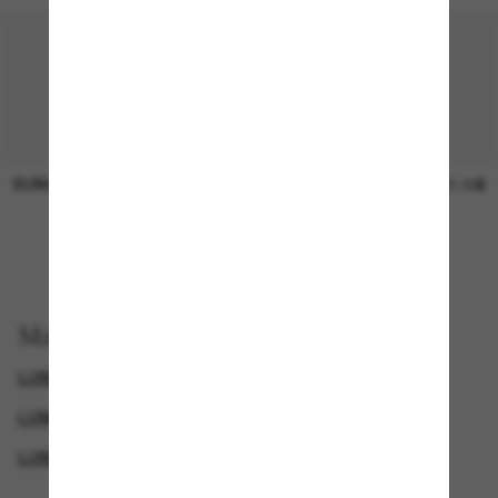
SUNGLASS HUT COLLECTION
SUNGLASS HUT COLLECTION
Prix en
21.00$
attente
EN LIGNE SEULEMENT
Magasinez par
LUNETTES VOGUE
LUNETTES DE SOLEIL DE CRÉATEURS
LUNETTES POUR FEMMES
CYBERWEEKOFFER