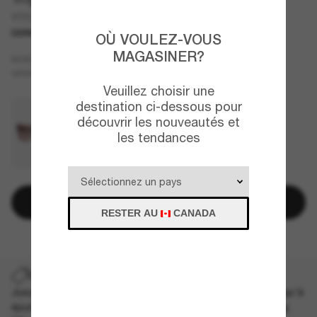
VO5524S
DERNIÈRE CHANCE
UNIQUEMENT EN LIGNE
OÙ VOULEZ-VOUS
MAGASINER?
Écaille de tortue
MONTURE
Gris
VERRES
Veuillez choisir une
destination ci-dessous pour
découvrir les nouveautés et
les tendances
Ajouter au panier
RESTER AU
CANADA
DERNIÈRE CHANCE
Jusqu'à -50% sur les styles démarqués sélectionnés. Jusqu'à
épuisement des stocks, quantités limitées disponibles.
Les