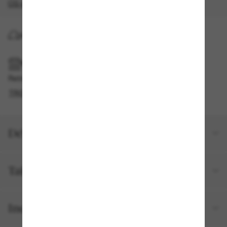
CG s'appliquent
.
LIVRAISON À DOMICILE
RAMASSAGE EN MAGASIN OU EN BOUTIQUE
Retrait gratuit disponible
TROUVER EN BOUTIQUE
Détails du produit
Taille et ajustement
Inclus avec votre commande