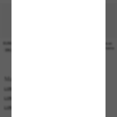
SUNGLASS HUT COLLECTION
SUNGLASS HUT COLLECTION
21.00$
Prix en
attente
EN LIGNE SEULEMENT
Magasinez par
LUNETTES VOGUE
SQUARE SUNGLASSES
LUNETTES DE SOLEIL POLARISANTES POUR FEMME
LUNETTES DE SOLEIL POLARISANTES