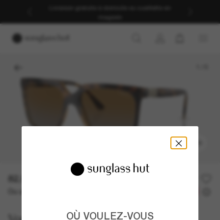
Livraison gratuite à domicile ou cueillette en
magasin
1
/
5
ESSAYEZ-LES
82.00$
164.00$
-50%
Ou un financement sur 12 mois à partir de
avec
6,83 $
OÙ VOULEZ-VOUS
Vogue Eyewear