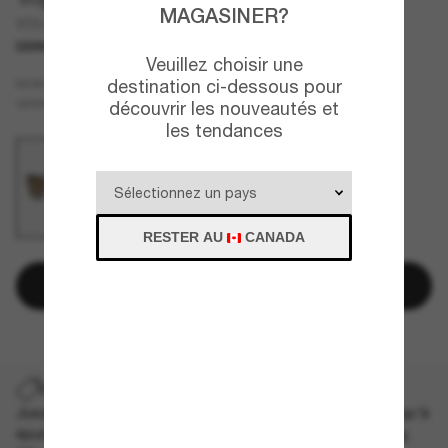
MAGASINER?
VO5476SB
DERNIÈRE CHANCE
UNIQUEMENT EN LIGNE
Veuillez choisir une
Brun
destination ci-dessous pour
MONTURE
Gris
Polarisant
VERRES
découvrir les nouveautés et
les tendances
RESTER AU
CANADA
Ajouter au panier
DERNIÈRE CHANCE
Jusqu'à -50% sur les styles démarqués sélectionnés. Jusqu'à
épuisement des stocks, quantités limitées disponibles.
Les