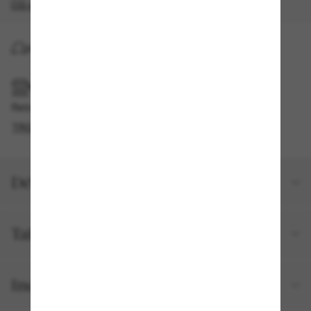
CG s'appliquent
.
LIVRAISON À DOMICILE
RAMASSAGE EN MAGASIN OU EN BOUTIQUE
Retrait gratuit disponible
TROUVER EN BOUTIQUE
Détails du produit
Taille et ajustement
Inclus avec votre commande