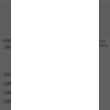
SUNGLASS HUT COLLECTION
SUNGLASS HUT COLLECTION
21.00$
Prix en
attente
EN LIGNE SEULEMENT
Magasinez par
LUNETTES VOGUE
LUNETTES DE SOLEIL DE CRÉATEURS
LUNETTES POUR FEMMES
CYBERWEEKOFFER