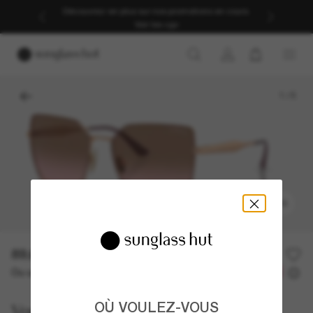
Découvrez-en plus sur nos promotions en cours.
Voir les cgv
1
/
5
ESSAYEZ-LES
89.60$
128.00$
-30%
Ou un financement sur 12 mois à partir de
avec
7,47 $
OÙ VOULEZ-VOUS
Vogue Eyewear