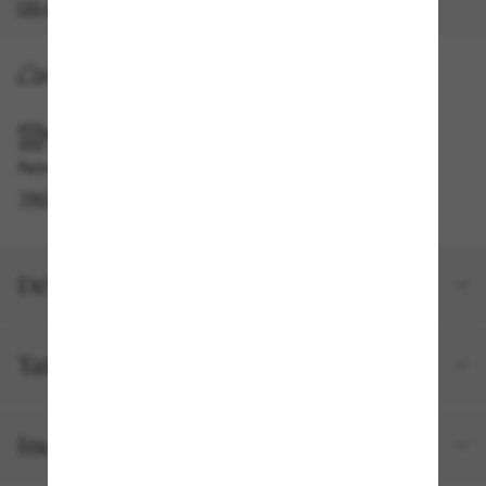
CG s'appliquent
.
LIVRAISON À DOMICILE
RAMASSAGE EN MAGASIN OU EN BOUTIQUE
Retrait gratuit disponible
TROUVER EN BOUTIQUE
Détails du produit
Taille et ajustement
Inclus avec votre commande