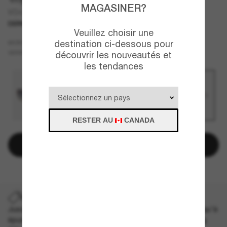
MAGASINER?
VO4284S
DERNIÈRE CHANCE
UNIQUEMENT EN LIGNE
Veuillez choisir une
Rouge
destination ci-dessous pour
MONTURE
Rose
VERRES
découvrir les nouveautés et
les tendances
RESTER AU
CANADA
Ajouter au panier
DERNIÈRE CHANCE
Jusqu'à -50% sur les styles démarqués sélectionnés. Jusqu'à
épuisement des stocks, quantités limitées disponibles.
Les