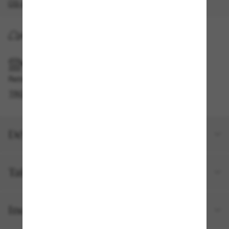
CG s'appliquent
.
LIVRAISON À DOMICILE
RAMASSAGE EN MAGASIN OU EN BOUTIQUE
Retrait gratuit disponible
TROUVER EN BOUTIQUE
Détails du produit
Taille et ajustement
Inclus avec votre commande