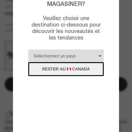
MAGASINER?
VO4277SB
DERNIÈRE CHANCE
UNIQUEMENT EN LIGNE
Veuillez choisir une
destination ci-dessous pour
Noir
MONTURE
découvrir les nouveautés et
Violet
VERRES
les tendances
RESTER AU
CANADA
Ajouter au panier
DERNIÈRE CHANCE
Jusqu'à -50% sur les styles démarqués sélectionnés. Jusqu'à
épuisement des stocks, quantités limitées disponibles.
Les