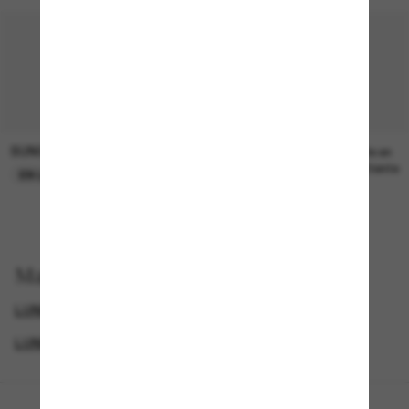
SUNGLASS HUT COLLECTION
SUNGLASS HUT COLLECTION
21.00$
Prix en
attente
EN LIGNE SEULEMENT
Magasinez par
LUNETTES DE SOLEIL DE CRÉATEURS
GENDER
LUNETTES VOGUE
SUNGLASSES BRANDS