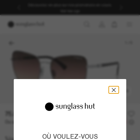
Découvrez-en plus sur nos promotions en cours.
Voir les cgv
1
/
5
ESSAYEZ-LES
75.00$
150.00$
-50%
Ou un financement sur 12 mois à partir de
avec
6,25 $
OÙ VOULEZ-VOUS
Vogue Eyewear