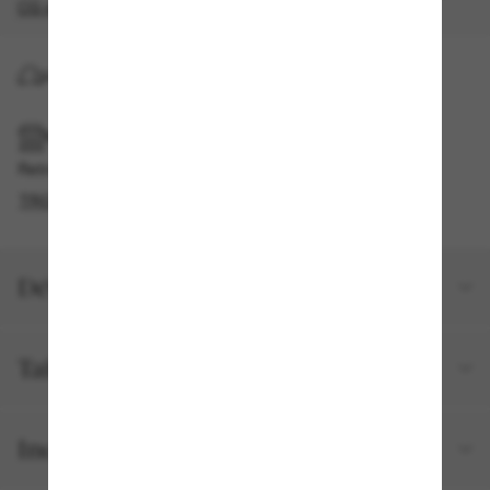
CG s'appliquent
.
LIVRAISON À DOMICILE
RAMASSAGE EN MAGASIN OU EN BOUTIQUE
Retrait gratuit disponible
TROUVER EN BOUTIQUE
Détails du produit
Taille et ajustement
Inclus avec votre commande