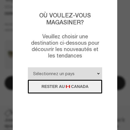
VO4199S
DERNIÈRE CHANCE
UNIQUEMENT EN LIGNE
OÙ VOULEZ-VOUS
MAGASINER?
Brun
MONTURE
Brun
VERRES
Veuillez choisir une
destination ci-dessous pour
découvrir les nouveautés et
les tendances
Ajouter au panier
RESTER AU
CANADA
DERNIÈRE CHANCE
Jusqu'à -50% sur les styles démarqués sélectionnés. Jusqu'à
épuisement des stocks, quantités limitées disponibles.
Les