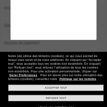
Informations
Service Client
Moyens de paiement
Notre site utilise des témoins (cookies), ce qui nous permet de
Emplacement:
Canada (FR)
mieux vous servir et de nous améliorer.
En cliquant sur "Accepter
tout", vous acceptez tous les cookies non essentiels.
En cliquant
sur "Refuser tout", vous refusez l’utilisation de tous les cookies
non essentiels.
Pour une activation personnalisée, cliquer sur
TOUS DROITS RÉSERVÉS © 2026 SUNGLASS HUT.
Gerer Preferences
.
Pour en savoir plus sur notre utilisation des
Les photos et images sur le site sont publiées à des fins d`illustration.
témoins (cookies), consultez notre
Politique sur les temoins
.
|
|
Politique de Confidentialité
Modalités
AdChoices
ACCEPTER TOUT
REFUSER TOUT
Autres sites du Groupe