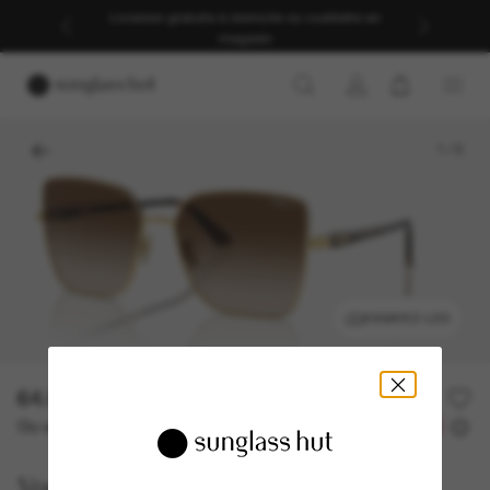
Livraison gratuite à domicile ou cueillette en
magasin
1
/
5
ESSAYEZ-LES
64.00$
128.00$
-50%
Ou un financement sur 12 mois à partir de
avec
5,33 $
Vogue Eyewear