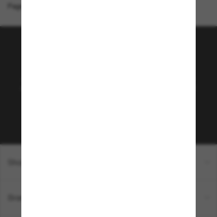
Page d'accueil
/
Vogue Eyewear
/
VO4199S
Rejoignez la communauté
Sunglass Hut!
Abonnez-vous aux Sun Perks pour bénéficier d'un
accès exclusif aux dernières tendances, ventes et
offres spéciales.
Sabonner!
Shopping en ligne
Brands