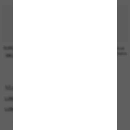
SUNGLASS HUT COLLECTION
SUNGLASS HUT COLLECTION
21.00$
Prix en
attente
EN LIGNE SEULEMENT
Magasinez par
LUNETTES DE SOLEIL DE CRÉATEURS
GENDER
LUNETTES VOGUE
SUNGLASSES BRANDS