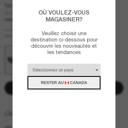
Versace
OÙ VOULEZ-VOUS
VE4488U
MAGASINER?
UNIQUEMENT EN LIGNE
Écaille de tortue
MONTURE
Veuillez choisir une
Gris
VERRES
destination ci-dessous pour
découvrir les nouveautés et
les tendances
RESTER AU
CANADA
Ajouter au panier
LIVRAISON À DOMICILE