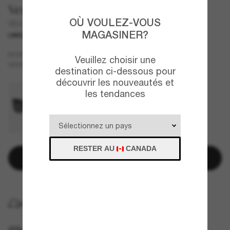
Versace
OÙ VOULEZ-VOUS
VE2278D
MAGASINER?
UNIQUEMENT EN LIGNE
Écaille de tortue
MONTURE
Veuillez choisir une
Gris
VERRES
destination ci-dessous pour
découvrir les nouveautés et
les tendances
RESTER AU
CANADA
Ajouter au panier
LIVRAISON À DOMICILE