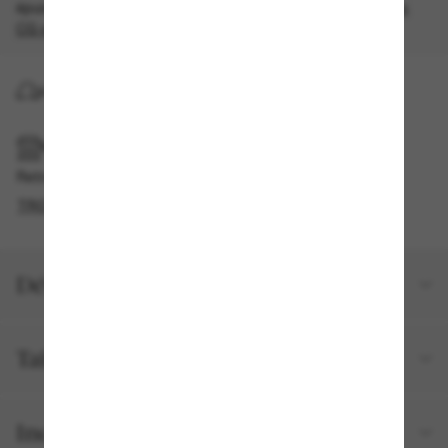
épuisement des stocks, quantités limitées disponibles.
Les
CG s'appliquent
.
LIVRAISON À DOMICILE
RAMASSAGE EN MAGASIN OU EN BOUTIQUE
Retrait gratuit disponible
TROUVER EN BOUTIQUE
Détails du produit
Taille et ajustement
Inclus avec votre commande