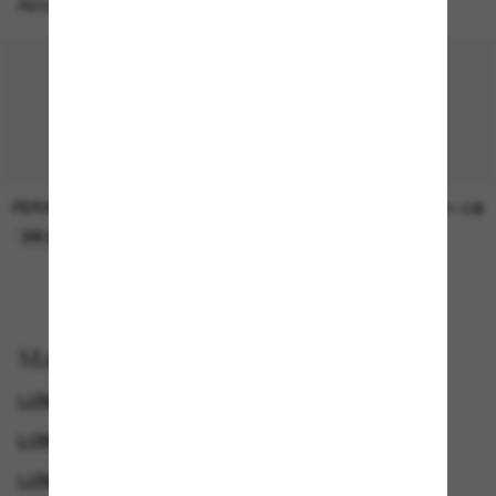
Accessoires parfaits
PERSOL
SUNGLASS HUT COLLECTION
47.00$
21.00$
EN LIGNE SEULEMENT
EN LIGNE SEULEMENT
Magasinez par
LUNETTES DE SOLEIL DE CRÉATEURS
LUNETTES VERSACE
GENDER
LUNETTES DE SOLEIL DE LUXE