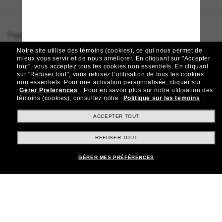
Page d'accueil
/
Versace
/
VE2272
Notre site utilise des témoins (cookies), ce qui nous permet de
mieux vous servir et de nous améliorer.
En cliquant sur "Accepter
tout", vous acceptez tous les cookies non essentiels.
En cliquant
sur "Refuser tout", vous refusez l’utilisation de tous les cookies
Rejoignez la communauté
non essentiels.
Pour une activation personnalisée, cliquer sur
Gerer Preferences
.
Pour en savoir plus sur notre utilisation des
Sunglass Hut!
témoins (cookies), consultez notre
Politique sur les temoins
.
Abonnez-vous aux Sun Perks pour bénéficier d'un
accès exclusif aux dernières tendances, ventes et
ACCEPTER TOUT
offres spéciales.
REFUSER TOUT
Sabonner!
GÉRER MES PRÉFÉRENCES
Shopping en ligne