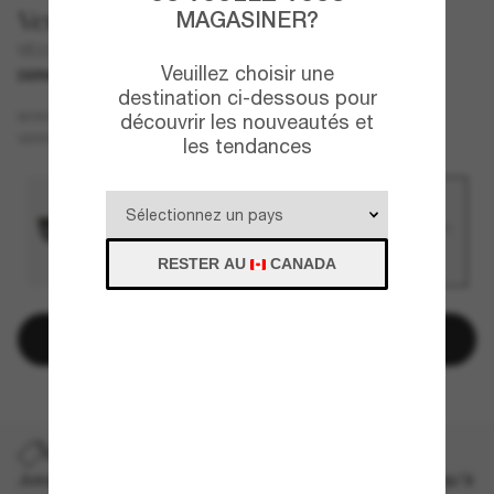
Versace
MAGASINER?
VE2272
Veuillez choisir une
DERNIÈRE CHANCE
UNIQUEMENT EN LIGNE
destination ci-dessous pour
Gris
MONTURE
découvrir les nouveautés et
Gris
VERRES
les tendances
RESTER AU
CANADA
Ajouter au panier
DERNIÈRE CHANCE
Jusqu'à -50% sur les styles démarqués sélectionnés. Jusqu'à