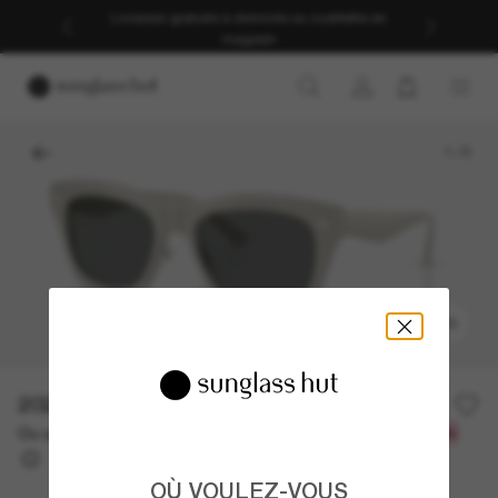
Livraison gratuite à domicile ou cueillette en
magasin
1
/
5
ESSAYEZ-LES
202.50$
405.00$
-50%
Ou un financement sur 12 mois à partir de
avec
16,88 $
OÙ VOULEZ-VOUS