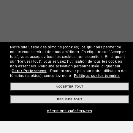
Notre site utilise des témoins (cookies), ce qui nous permet de
mieux vous servir et de nous améliorer.
En cliquant sur "Accepter
tout", vous acceptez tous les cookies non essentiels.
En cliquant
sur "Refuser tout", vous refusez l’utilisation de tous les cookies
non essentiels.
Pour une activation personnalisée, cliquer sur
Gerer Preferences
.
Pour en savoir plus sur notre utilisation des
témoins (cookies), consultez notre
Politique sur les temoins
.
ACCEPTER TOUT
REFUSER TOUT
GÉRER MES PRÉFÉRENCES