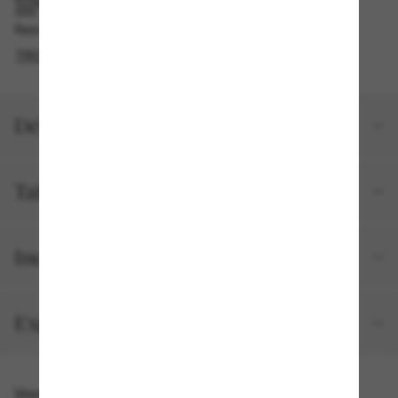
RAMASSAGE EN MAGASIN OU EN BOUTIQUE
Retrait gratuit disponible
TROUVER EN BOUTIQUE
Détails du produit
Taille et ajustement
Inclus avec votre commande
Expéditions et retours
Vous pourriez aussi aimer