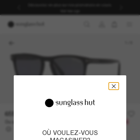
Découvrez-en plus sur nos promotions en cours.
Voir les cgv
1
/
3
655.00$
Ou un financement sur 12 mois à partir de
avec
54,58 $
OÙ VOULEZ-VOUS