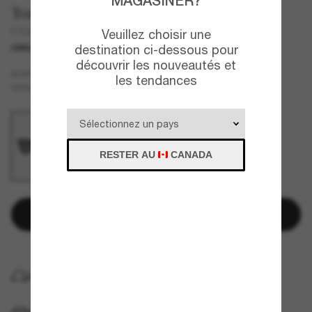
MAGASINER?
Tom Ford
FT0930-N
Veuillez choisir une
destination ci-dessous pour
UNIQUEMENT EN LIGNE
découvrir les nouveautés et
Noir
MONTURE
les tendances
Gris
Polarisant
VERRES
RESTER AU
CANADA
Ajouter au panier
LIVRAISON À DOMICILE