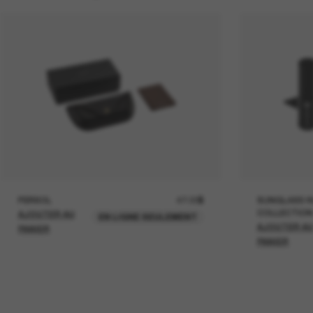
PERSOL
47.00$
SUNGLASS H
COLLECTION
AJOUTER AU
EN LIGNE SEULEMENT
AJOUTER A
PANIER
PANIER