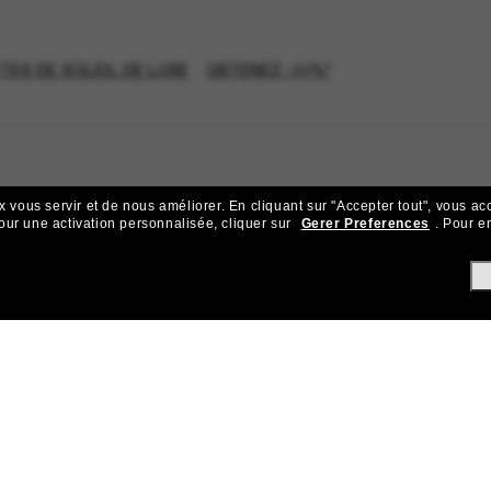
TES DE SOLEIL DE LUXE
OBTENEZ -20%*
x vous servir et de nous améliorer.
En cliquant sur "Accepter tout", vous ac
our une activation personnalisée, cliquer sur
Gerer Preferences
.
Pour en
ejoignez la communauté Sunglass Hu
ks pour bénéficier d'un accès exclusif aux dernières tendances, ve
Sabonner!