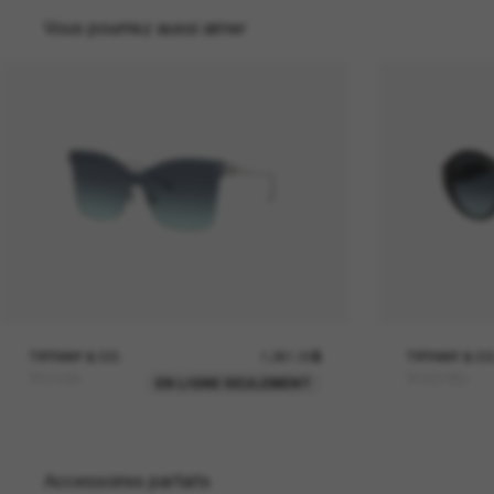
Vous pourriez aussi aimer
TIFFANY & CO.
1,061.00$
TIFFANY & CO
TF3103K
TF4227BU
EN LIGNE SEULEMENT
Accessoires parfaits