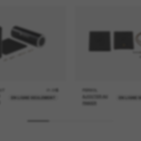
UT
21.00$
PERSOL
AJOUTER AU
EN LIGNE SEULEMENT
EN LIGNE 
U
PANIER