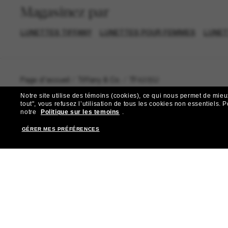
Magasinez par
LUNETTES TIFFANY
LUNETTES POUR FEMMES
LUNET
Page d'accueil
/
Tiffany & Co.
/
TF4205U
Notre site utilise des témoins (cookies), ce qui nous permet de mieu
tout", vous refusez l’utilisation de tous les cookies non essentiels.
P
notre
Politique sur les temoins
.
GÉRER MES PRÉFÉRENCES
R
Abonnez-vous aux Sun Per