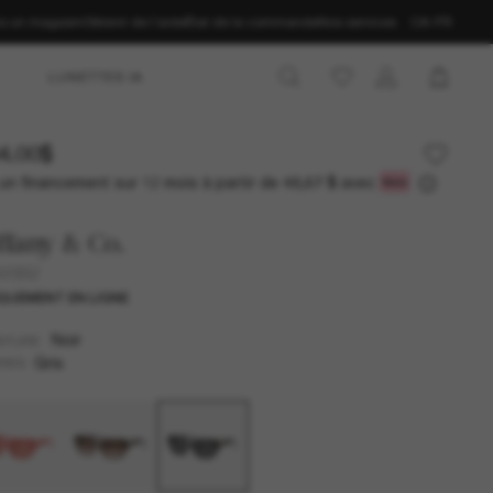
ns un magasin
Obtenir de l’aide
État de la commande
Nos services
CA-FR
LUNETTES IA
4.00$
un financement sur 12 mois à partir de
avec
48,67 $
ffany & Co.
4205U
QUEMENT EN LIGNE
Noir
NTURE
Gris
RES