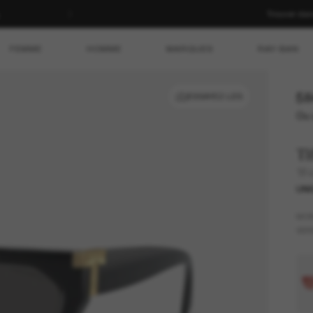
Trouver da
FEMME
HOMME
MARQUES
RAY-BAN
58
ESSAYEZ-LES
Ou 
Ti
TF
UNI
MO
VER