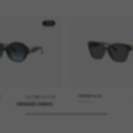
-30%
.
646.00$
TIFFANY & CO.
452.20$
TF4254U
DERNIÈRE CHANCE