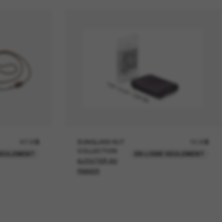
67.00$
SUNGLASS HUT
15.00$
COLLECTION
SEULEMENT
EN LIGNE SEULEMENT
AJOUTER AU
PANIER