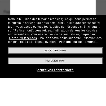
Page d'accueil
/
Tiffany & Co.
/
TF3121KB
Notre site utilise des témoins (cookies), ce qui nous permet de
mieux vous servir et de nous améliorer.
En cliquant sur "Accepter
tout", vous acceptez tous les cookies non essentiels.
En cliquant
sur "Refuser tout", vous refusez l’utilisation de tous les cookies
Rejoignez la communauté
non essentiels.
Pour une activation personnalisée, cliquer sur
Gerer Preferences
.
Pour en savoir plus sur notre utilisation des
Sunglass Hut!
témoins (cookies), consultez notre
Politique sur les temoins
.
Abonnez-vous aux Sun Perks pour bénéficier d'un
accès exclusif aux dernières tendances, ventes et
ACCEPTER TOUT
offres spéciales.
REFUSER TOUT
Sabonner!
GÉRER MES PRÉFÉRENCES
Shopping en ligne
Brands