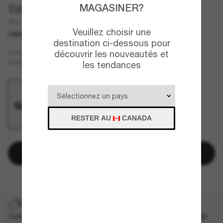
MAGASINER?
Tiffany & Co.
TF3121KB
Veuillez choisir une
UNIQUEMENT EN LIGNE
NOUVEAU
destination ci-dessous pour
Or
découvrir les nouveautés et
MONTURE
Gris
VERRES
les tendances
RESTER AU
CANADA
Ajouter au panier
PROMO SUR LES EXPÉDITIONS
Commandez un style exceptionnel et profitez maintenant de