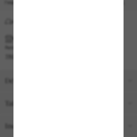
l'expédition accélérée gratuite.
Les modalités s'appliquent
.
LIVRAISON À DOMICILE
RAMASSAGE EN MAGASIN OU EN BOUTIQUE
Retrait gratuit disponible
TROUVER EN BOUTIQUE
Détails du produit
Taille et ajustement
Inclus avec votre commande