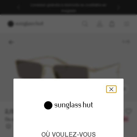
Livraison gratuite à domicile ou cueillette en
magasin
1
/
5
ESSAYEZ-LES
2,021.00$
Ou un financement sur 12 mois à partir de
avec
168,42 $
OÙ VOULEZ-VOUS