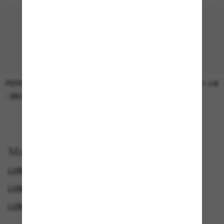
PERSOL
SUNGLASS HUT COLLECTION
47.00$
21.00$
EN LIGNE SEULEMENT
EN LIGNE SEULEMENT
Magasinez par
LUNETTES TIFFANY
LUNETTES DE SOLEIL DE CRÉATEURS
GENDER
LUNETTES DE SOLEIL DE LUXE