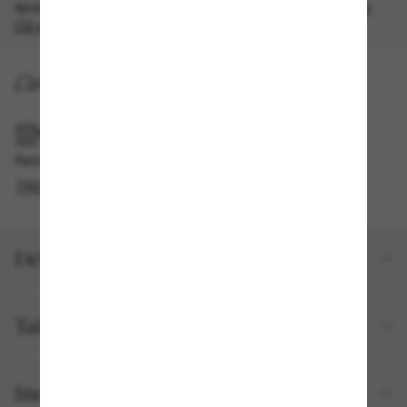
épuisement des stocks, quantités limitées disponibles.
Les
CG s'appliquent
.
LIVRAISON À DOMICILE
RAMASSAGE EN MAGASIN OU EN BOUTIQUE
Retrait gratuit disponible
TROUVER EN BOUTIQUE
Détails du produit
Taille et ajustement
Inclus avec votre commande