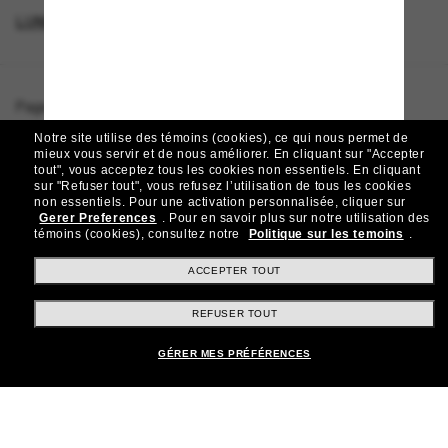
LUNETTES POUR FEMMES
Page d'accueil
/
Swarovski
/
SK7007
Notre site utilise des témoins (cookies), ce qui nous permet de
mieux vous servir et de nous améliorer.
En cliquant sur "Accepter
tout", vous acceptez tous les cookies non essentiels.
En cliquant
sur "Refuser tout", vous refusez l’utilisation de tous les cookies
Rejoignez la communauté
non essentiels.
Pour une activation personnalisée, cliquer sur
Gerer Preferences
.
Pour en savoir plus sur notre utilisation des
Sunglass Hut!
témoins (cookies), consultez notre
Politique sur les temoins
.
Abonnez-vous aux Sun Perks pour bénéficier d'un
accès exclusif aux dernières tendances, ventes et
ACCEPTER TOUT
offres spéciales.
REFUSER TOUT
Sabonner!
GÉRER MES PRÉFÉRENCES
Shopping en ligne