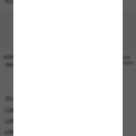
Accessoires parfaits
SUNGLASS HUT COLLECTION
SUNGLASS HUT COLLECTION
21.00$
Prix en
attente
EN LIGNE SEULEMENT
Magasinez par
LUNETTES SWAROVSKI
LUNETTES DE SOLEIL DE CRÉATEURS
LUNETTES DE SOLEIL DE LUXE