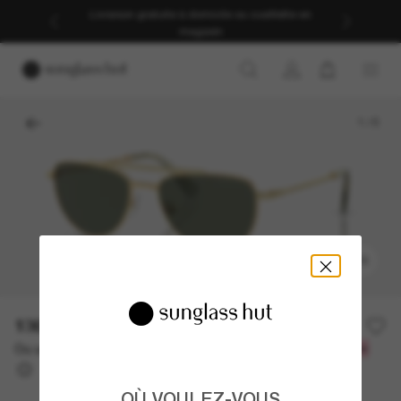
Livraison gratuite à domicile ou cueillette en
magasin
1
/
5
ESSAYEZ-LES
136.50$
273.00$
-50%
Ou un financement sur 12 mois à partir de
avec
11,38 $
OÙ VOULEZ-VOUS