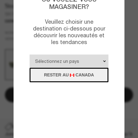
Swarovski
MAGASINER?
SK7007
Veuillez choisir une
DERNIÈRE CHANCE
UNIQUEMENT EN LIGNE
destination ci-dessous pour
Or
MONTURE
découvrir les nouveautés et
Vert
VERRES
les tendances
RESTER AU
CANADA
Ajouter au panier
DERNIÈRE CHANCE
Jusqu'à -50% sur les styles démarqués sélectionnés. Jusqu'à