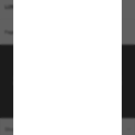
LUNETTES DE SOLEIL DE CRÉATEURS
Page d'accueil
/
Swarovski
/
SK7003
Rejoignez la communauté
Sunglass Hut!
Abonnez-vous aux Sun Perks pour bénéficier d'un
accès exclusif aux dernières tendances, ventes et
offres spéciales.
Sabonner!
Shopping en ligne