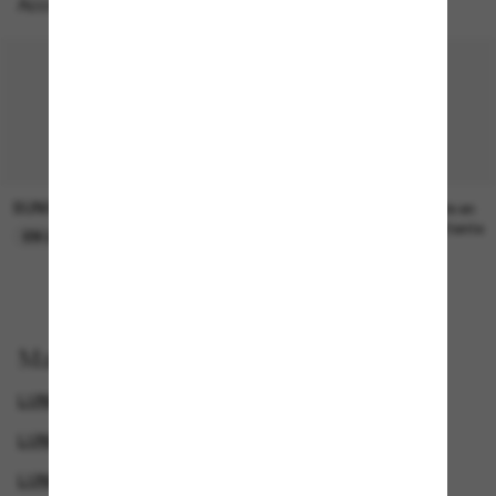
Accessoires parfaits
SUNGLASS HUT COLLECTION
SUNGLASS HUT COLLECTION
21.00$
Prix en
attente
EN LIGNE SEULEMENT
Magasinez par
LUNETTES SWAROVSKI
LUNETTES DE SOLEIL DE LUXE
LUNETTES POUR FEMMES