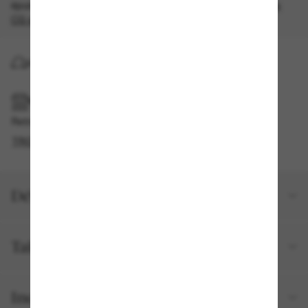
épuisement des stocks, quantités limitées disponibles.
Les
CG s'appliquent
.
LIVRAISON À DOMICILE
RAMASSAGE EN MAGASIN OU EN BOUTIQUE
Retrait gratuit disponible
TROUVER EN BOUTIQUE
Détails du produit
Taille et ajustement
Inclus avec votre commande