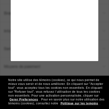
Brands
Informations
Service Client
Moyens de paiement
Notre site utilise des témoins (cookies), ce qui nous permet de
Emplacement:
Canada (FR)
mieux vous servir et de nous améliorer.
En cliquant sur "Accepter
tout", vous acceptez tous les cookies non essentiels.
En cliquant
sur "Refuser tout", vous refusez l’utilisation de tous les cookies
non essentiels.
Pour une activation personnalisée, cliquer sur
TOUS DROITS RÉSERVÉS © 2026 SUNGLASS HUT.
Gerer Preferences
.
Pour en savoir plus sur notre utilisation des
Les photos et images sur le site sont publiées à des fins d`illustration.
témoins (cookies), consultez notre
Politique sur les temoins
.