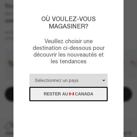
Swarovski
SK7003
OÙ VOULEZ-VOUS
DERNIÈRE CHANCE
UNIQUEMENT EN LIGNE
MAGASINER?
Argent
MONTURE
Gris
VERRES
Veuillez choisir une
destination ci-dessous pour
découvrir les nouveautés et
les tendances
Ajouter au panier
RESTER AU
CANADA
DERNIÈRE CHANCE
Jusqu'à -50% sur les styles démarqués sélectionnés. Jusqu'à