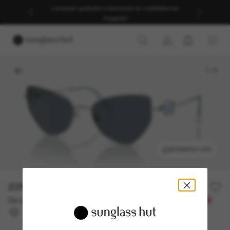
Livraison gratuite à domicile ou cueillette en
magasin
1
/
5
ESSAYEZ-LES
231.70$
331.00$
-30%
Ou un financement sur 12 mois à partir de
avec
19,31 $