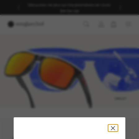
Découvrez-en plus sur nos promotions en cours.
Voir les cgv
Baseball
Optimisez votre jeu avec une vision plus précise offerte
par les bonnes solaires.
OAKLEY