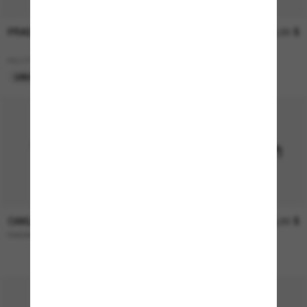
P
PRADA LINEA ROSSA
OAKLEY
355,00 $
439,60 $
RADAR® EV Path®
628,00 $
PS 07YS
UNIQUEMENT EN LIGNE
OAKLEY
302,00 $
OAKLEY
230,00 $
RADAR® EV Path®
HOLBROOK™ XL