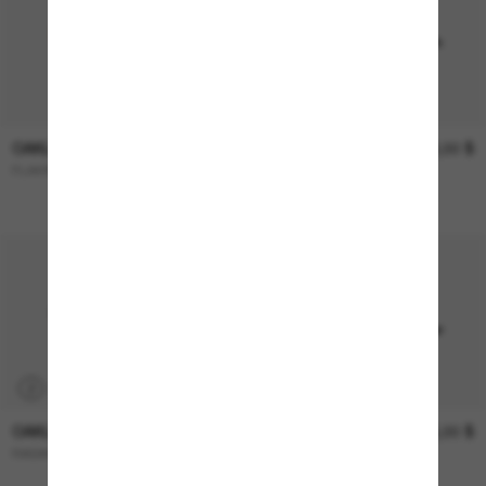
P
OAKLEY
266,00 $
OAKLEY
259,00 $
FLAK® 2.0 XL
HALF Jacket® 2.0 XL
UNIQUEMENT EN LIGNE
P
OAKLEY
355,00 $
OAKLEY
266,00 $
RADAR® EV Path®
FLAK® 2.0 XL