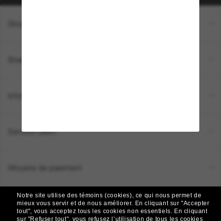
Shopping en ligne
Brands
Informations
Service Client
Moyens de paiement
Notre site utilise des témoins (cookies), ce qui nous permet de
Emplacement:
Canada (FR)
mieux vous servir et de nous améliorer.
En cliquant sur "Accepter
tout", vous acceptez tous les cookies non essentiels.
En cliquant
sur "Refuser tout", vous refusez l’utilisation de tous les cookies