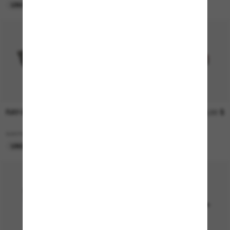
UNIQUEMENT EN LIGNE
P
RAY-BAN
248,00
SCUDERIA FERRARI
179,00 $
173,60 $
FZ6002U
$
WAYFARER Oval
UNIQUEMENT EN LIGNE