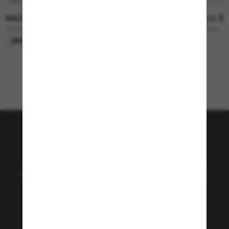
MAUI JIM
239,00 $
OAKLEY
363,00 $
Pailolo
RADARLOCK® Path® (Low Bridge
Fit)
UNIQUEMENT EN LIGNE
UNIQUEMENT EN LIGNE
View all sport selection
Rejoignez la communauté
Sunglass Hut!
Abonnez-vous aux Sun Perks pour bénéficier d'un
accès exclusif aux dernières tendances, ventes et
offres spéciales.
Sabonner!