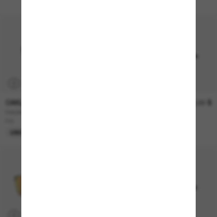
P
OAKLEY
371,00 $
OAKLEY
302,00 $
RADARLOCK® Path® (Low Bridge
RADAR® EV Path®
Fit)
UNIQUEMENT EN LIGNE
P