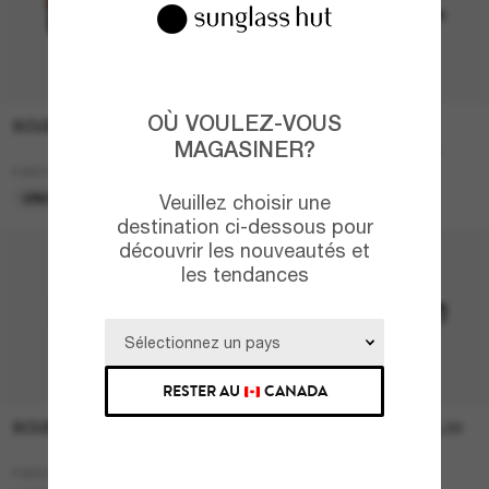
OÙ VOULEZ-VOUS
SCUDERIA FERRARI
SCUDERIA FERRARI
79,00 $
92,00 $
MAGASINER?
158,00 $
184,00 $
FZ6010U
FZ6005U
UNIQUEMENT EN LIGNE
UNIQUEMENT EN LIGNE
Veuillez choisir une
destination ci-dessous pour
découvrir les nouveautés et
les tendances
RESTER AU
CANADA
SCUDERIA FERRARI
PRADA LINEA ROSSA
505,00
92,00 $
$
184,00 $
PS 05YS
FZ6004U