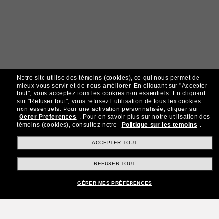
Notre site utilise des témoins (cookies), ce qui nous permet de
mieux vous servir et de nous améliorer.
En cliquant sur "Accepter
tout", vous acceptez tous les cookies non essentiels.
En cliquant
sur "Refuser tout", vous refusez l’utilisation de tous les cookies
non essentiels.
Pour une activation personnalisée, cliquer sur
Gerer Preferences
.
Pour en savoir plus sur notre utilisation des
témoins (cookies), consultez notre
Politique sur les temoins
.
ACCEPTER TOUT
REFUSER TOUT
GÉRER MES PRÉFÉRENCES