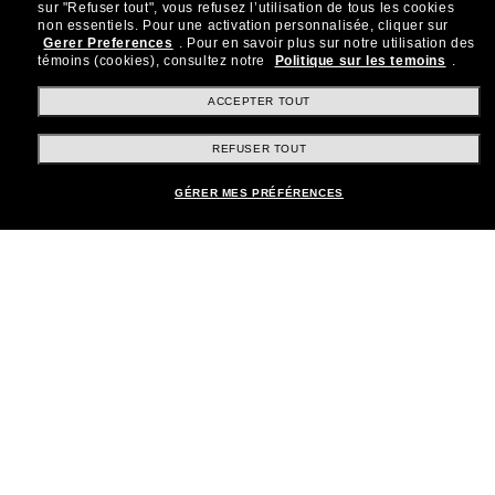
sur "Refuser tout", vous refusez l’utilisation de tous les cookies
Rejoignez la communauté
non essentiels.
Pour une activation personnalisée, cliquer sur
Gerer Preferences
.
Pour en savoir plus sur notre utilisation des
Sunglass Hut!
témoins (cookies), consultez notre
Politique sur les temoins
.
Abonnez-vous aux Sun Perks pour bénéficier d'un
accès exclusif aux dernières tendances, ventes et
ACCEPTER TOUT
offres spéciales.
REFUSER TOUT
Sabonner!
GÉRER MES PRÉFÉRENCES
Shopping en ligne
Brands
Informations