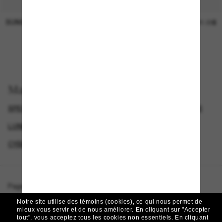
SUNGLASS HUT COLLECTION
SUNGLASS HUT COLLECTION
Prix en
21.00$
attente
EN LIGNE SEULEMENT
Magasinez par
SPECIALDEALS
LUNETTES DE SOLEIL DE CRÉATEURS
LUNETTES SCUDERIA FERRARI POUR HOMME
CYBERWEEKOFFER
Page d'accueil
/
Scuderia Ferrari
/
FZ5005
Notre site utilise des témoins (cookies), ce qui nous permet de
mieux vous servir et de nous améliorer.
En cliquant sur "Accepter
tout", vous acceptez tous les cookies non essentiels.
En cliquant