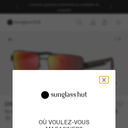
Livraison gratuite à domicile ou cueillette en
magasin
1
/
5
ESSAYEZ-LES
230.00$
Ou un financement sur 12 mois à partir de
avec
19,17 $
OÙ VOULEZ-VOUS