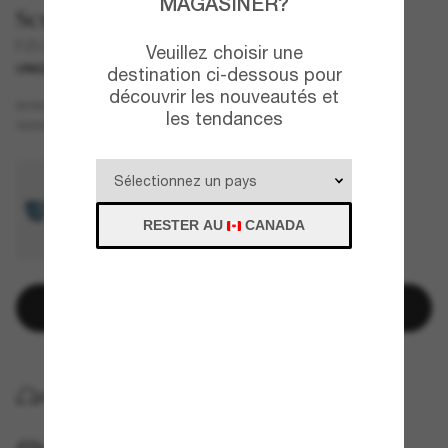
MAGASINER?
Scuderia Ferrari
FZ5005
Veuillez choisir une
UNIQUEMENT EN LIGNE
NOUVEAU
destination ci-dessous pour
découvrir les nouveautés et
Noir
MONTURE
les tendances
Rouge
VERRES
RESTER AU
CANADA
Ajouter au panier
LIVRAISON À DOMICILE