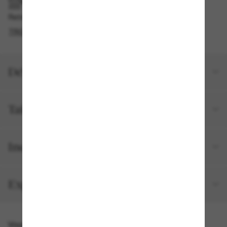
RAMASSAGE EN MAGASIN OU EN BOUTIQUE
Retrait gratuit disponible
TROUVER EN BOUTIQUE
Détails du produit
Taille et ajustement
Inclus avec votre commande
Expéditions et retours
Vous pourriez aussi aimer