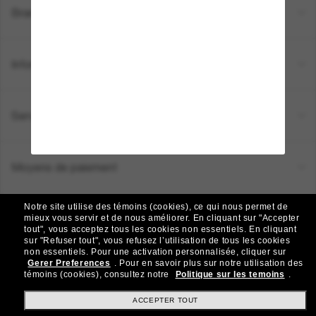
Brands
Informations
Service Client
Moyens de paiement
Notre site utilise des témoins (cookies), ce qui nous permet de
Emplacement:
Canada (FR)
mieux vous servir et de nous améliorer.
En cliquant sur "Accepter
tout", vous acceptez tous les cookies non essentiels.
En cliquant
sur "Refuser tout", vous refusez l’utilisation de tous les cookies
non essentiels.
Pour une activation personnalisée, cliquer sur
TOUS DROITS RÉSERVÉS © 2026 SUNGLASS HUT.
Gerer Preferences
.
Pour en savoir plus sur notre utilisation des
Les photos et images sur le site sont publiées à des fins d`illustration.
témoins (cookies), consultez notre
Politique sur les temoins
.
|
|
Politique de Confidentialité
Modalités
AdChoices
ACCEPTER TOUT