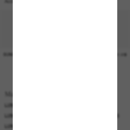
Accessoires parfaits
SUNGLASS HUT COLLECTION
SUNGLASS HUT COLLECTION
Prix en
21.00$
attente
EN LIGNE SEULEMENT
Magasinez par
LUNETTES SAINT LAURENT
LUNETTES POUR HOMMES
RECTANGLE SUNGLASSES
LUNETTES DE SOLEIL DE LUXE