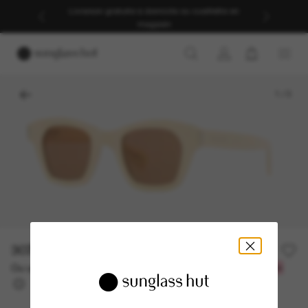
Livraison gratuite à domicile ou cueillette en
magasin
1
/
3
307.50$
615.00$
-50%
Ou un financement sur 12 mois à partir de
avec
25,62 $