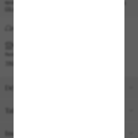
épuisement des stocks, quantités limitées disponibles.
Les
CG s'appliquent
.
LIVRAISON À DOMICILE
RAMASSAGE EN MAGASIN OU EN BOUTIQUE
Retrait gratuit disponible
TROUVER EN BOUTIQUE
Détails du produit
Taille et ajustement
Inclus avec votre commande