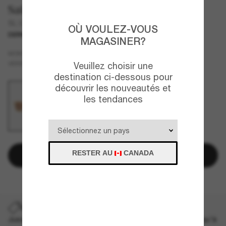
Saint Laurent
SL 592
OÙ VOULEZ-VOUS
DERNIÈRE CHANCE
UNIQUEMENT EN LIGNE
MAGASINER?
Beige
MONTURE
Brun
VERRES
Veuillez choisir une
destination ci-dessous pour
découvrir les nouveautés et
les tendances
RESTER AU
CANADA
Ajouter au panier
DERNIÈRE CHANCE
Jusqu'à -50% sur les styles démarqués sélectionnés. Jusqu'à