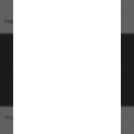
Page d'accueil
/
Saint Laurent
/
SL 592
Rejoignez la communauté
Sunglass Hut!
Abonnez-vous aux Sun Perks pour bénéficier d'un
accès exclusif aux dernières tendances, ventes et
offres spéciales.
Sabonner!
Shopping en ligne