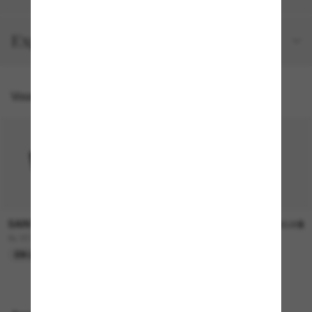
Expéditions et retours
Vous pourriez aussi aimer
SAINT LAURENT
SAINT LAURENT
565.00$
750.00$
SL 657
SL M137 Amelia
EN LIGNE SEULEMENT
EN LIGNE SEULEMENT