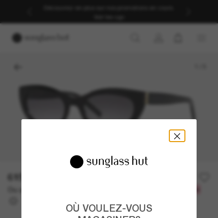
Découvrez-en plus sur nos promotions en cours.
Voir les cgv
1
/
3
615.00$
Ou un financement sur 12 mois à partir de
avec
51,25 $
OÙ VOULEZ-VOUS