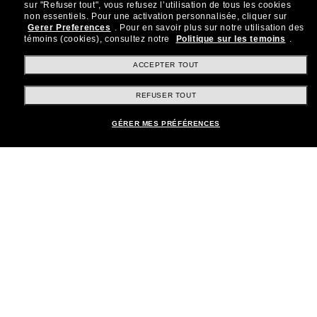
sur "Refuser tout", vous refusez l’utilisation de tous les cookies
Rejoignez la communauté
non essentiels.
Pour une activation personnalisée, cliquer sur
Gerer Preferences
.
Pour en savoir plus sur notre utilisation des
Sunglass Hut!
témoins (cookies), consultez notre
Politique sur les temoins
.
Abonnez-vous aux Sun Perks pour bénéficier d'un
accès exclusif aux dernières tendances, ventes et
ACCEPTER TOUT
offres spéciales.
REFUSER TOUT
Sabonner!
GÉRER MES PRÉFÉRENCES
Shopping en ligne
Brands
Informations