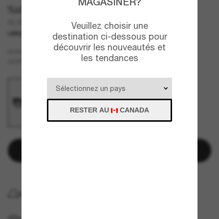
MAGASINER?
Saint Laurent
SL M115
Veuillez choisir une
UNIQUEMENT EN LIGNE
destination ci-dessous pour
découvrir les nouveautés et
Noir
MONTURE
les tendances
Gris
VERRES
RESTER AU
CANADA
Ajouter au panier
LIVRAISON À DOMICILE