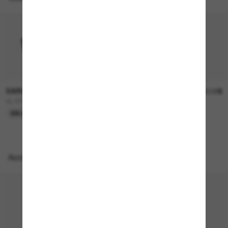
SAINT LAURENT
SAINT LAURENT
565.00$
750.00$
SL 657
SL M137 Amelia
EN LIGNE SEULEMENT
EN LIGNE SEULEMENT
Accessoires parfaits