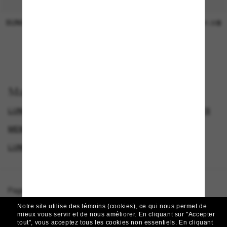
SUNGLASS HUT COLLECTION
SUNGLASS HUT COLLECTION
Prix en
21.00$
attente
EN LIGNE SEULEMENT
Magasinez par
LUNETTES SAINT LAURENT
RECTANGLE SUNGLASSES
MEMBERS ONLY OFFER
LUNETTES DE SOLEIL DE LUXE
Page d'accueil
/
Saint Laurent
/
SL M115
Notre site utilise des témoins (cookies), ce qui nous permet de
mieux vous servir et de nous améliorer.
En cliquant sur "Accepter
tout", vous acceptez tous les cookies non essentiels.
En cliquant