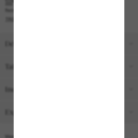
RAMASSAGE EN MAGASIN OU EN BOUTIQUE
Retrait gratuit disponible
TROUVER EN BOUTIQUE
Détails du produit
Taille et ajustement
Inclus avec votre commande
Expéditions et retours
Vous pourriez aussi aimer