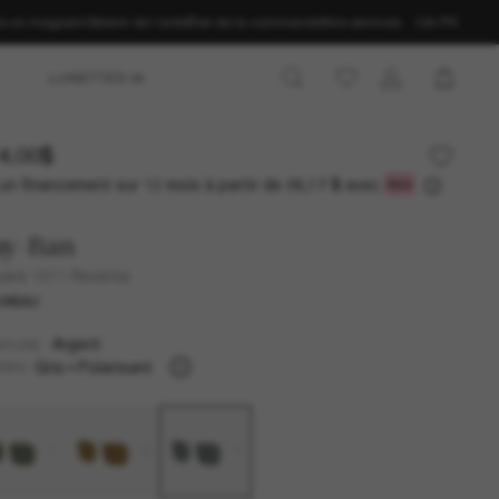
ns un magasin
Obtenir de l’aide
État de la commande
Nos services
CA-FR
LUNETTES IA
4.00$
un financement sur 12 mois à partir de
avec
26,17 $
ay-Ban
are 1971 Reverse
UVEAU
Argent
NTURE
Gris
Polarisant
RES