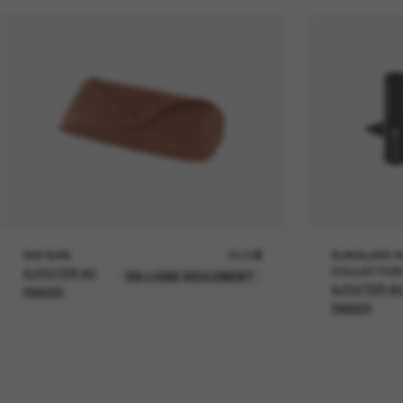
RAY-BAN
30.00$
SUNGLASS H
COLLECTION
AJOUTER AU
EN LIGNE SEULEMENT
AJOUTER A
PANIER
PANIER