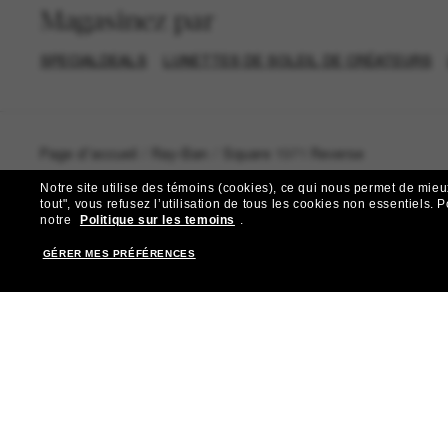
Magasinez par
SPECIALDEALS
LUNETTES DE SOLEIL DE CRÉATEURS
Page d'accueil
/
Ray-Ban
/
Square 1971 Reverse
Notre site utilise des témoins (cookies), ce qui nous permet de mieu
tout", vous refusez l’utilisation de tous les cookies non essentiels.
P
notre
Politique sur les temoins
.
GÉRER MES PRÉFÉRENCES
R
Abonnez-vous aux Sun Per