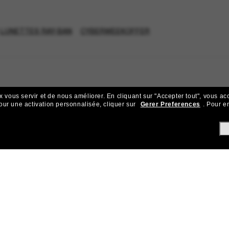
LUNETTES RAY-BAN
CYBERWEEKOFFER
x vous servir et de nous améliorer.
En cliquant sur "Accepter tout", vous ac
our une activation personnalisée, cliquer sur
Gerer Preferences
.
Pour en
ejoignez la communauté Sunglass Hu
ks pour bénéficier d'un accès exclusif aux dernières tendances, ve
Sabonner!