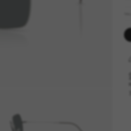
TAI
R