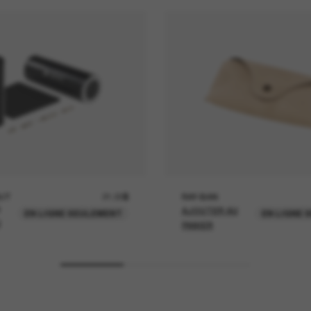
UT
21.00$
RAY-BAN
AJOUTER AU
EN LIGNE SEULEMENT
EN LIGNE 
U
PANIER