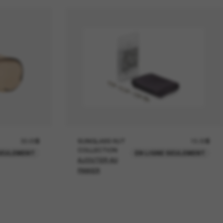
30.00$
SUNGLASS HUT
15.00$
COLLECTION
SEULEMENT
EN LIGNE SEULEMENT
AJOUTER AU
PANIER