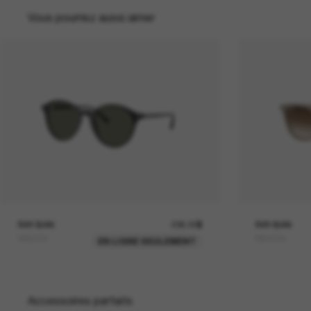
Vous pourriez aussi aimer
RAY-BAN
236.00$
RAY-BAN
RB2230
RB4258
EN LIGNE SEULEMENT
Accessoires parfaits