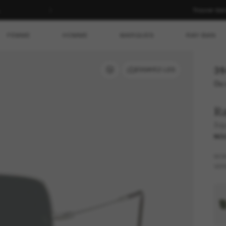
Trouver da
cgv
FEMME
HOMME
MARQUES
RAY-BAN
31
ESSAYEZ-LES
Ou 
R
Squ
NO
MO
VER