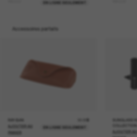
RB2230
RB4258
EN LIGNE SEULEMENT
Accessoires parfaits
RAY-BAN
30.00$
SUNGLASS H
COLLECTION
AJOUTER AU
EN LIGNE SEULEMENT
AJOUTER A
PANIER