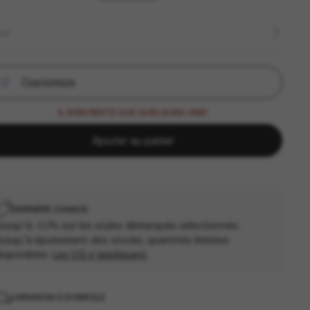
LLE
Customize
IL N'EN RESTE QUE QUELQUES-UNS!
Ajouter au panier
DERNIÈRE CHANCE
usqu'à -50% sur les styles démarqués sélectionnés.
usqu'à épuisement des stocks, quantités limitées
isponibles.
Les CG s'appliquent
.
LIVRAISON À DOMICILE