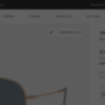
Trouver da
cgv
FEMME
HOMME
MARQUES
RAY-BAN
18
ESSAYEZ-LES
Ou 
R
Avi
DER
MO
VER