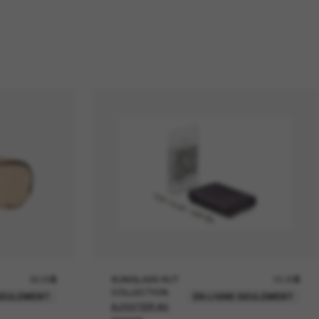
30.00$
SUNGLASS HUT
15.00$
COLLECTION
SEULEMENT
EN LIGNE SEULEMENT
AJOUTER AU