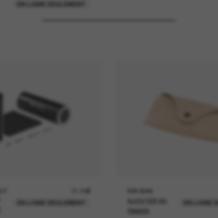
EN LIGNE SEULEMENT
UT
21.00$
RAY-BAN
AJOUTER AU
EN LIGNE SEULEMENT
EN LIGNE 
U
PANIER