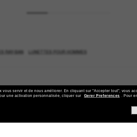
S RAY-BAN
LUNETTES POUR HOMMES
x vous servir et de nous améliorer.
En cliquant sur "Accepter tout", vous ac
our une activation personnalisée, cliquer sur
Gerer Preferences
.
Pour en
ejoignez la communauté Sunglass Hu
ks pour bénéficier d'un accès exclusif aux dernières tendances, ve
Sabonner!