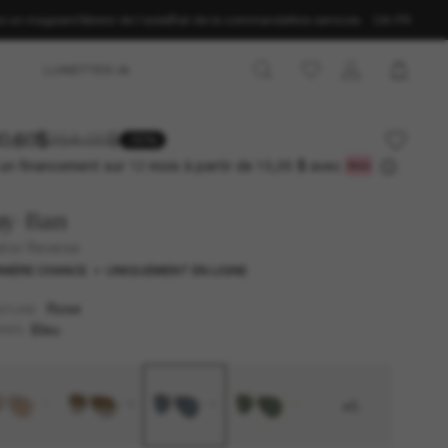
ns un magasin
Obtenir de l’aide
État de la commande
Nos services
CA-FR
LUNETTES IA
0.60$
258.00$
-30%
un financement sur 12 mois à partir de
avec
15,05 $
ay-Ban
ator Reverse
NIÈRE CHANCE
UNIQUEMENT EN LIGNE
Rose
NTURE
Bleu
RES
+5