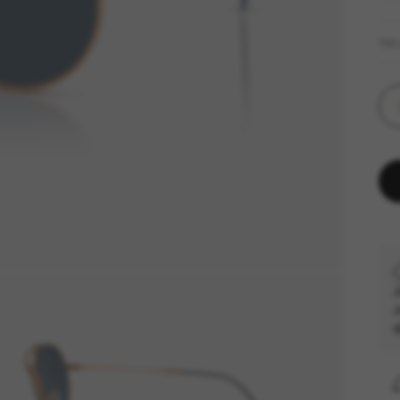
TAI
J
J
d