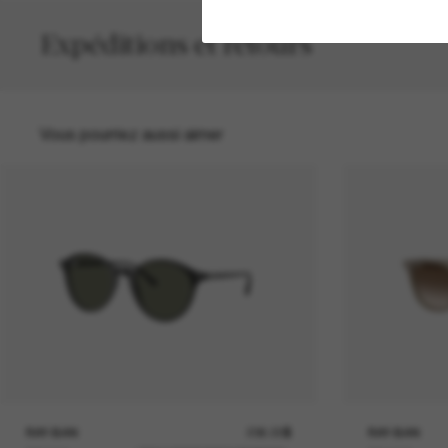
Expéditions et retours
Vous pourriez aussi aimer
RAY-BAN
236.00$
RAY-BAN