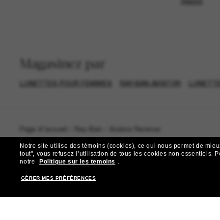
PANIER
Magasinez par
LUNETTES POUR FEMMES
RAY-BAN AVIATOR
LUNETTE
Page d'accueil
/
Ray-Ban
/
Aviator Reverse
Notre site utilise des témoins (cookies), ce qui nous permet de mieu
tout", vous refusez l’utilisation de tous les cookies non essentiels.
P
notre
Politique sur les temoins
.
GÉRER MES PRÉFÉRENCES
R
Abonnez-vous aux Sun Per