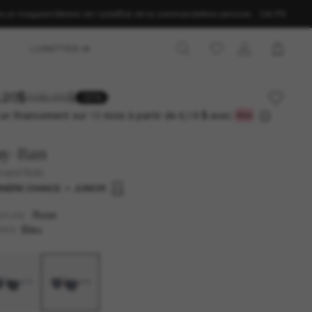
ns un magasin
Obtenir de l’aide
État de la commande
Nos services
CA-FR
LUNETTES IA
.20$
106.00$
-30%
un financement sur 12 mois à partir de
avec
6,18 $
ay-Ban
nard Kids
NIÈRE CHANCE
JUNIOR
Rose
NTURE
Bleu
RES