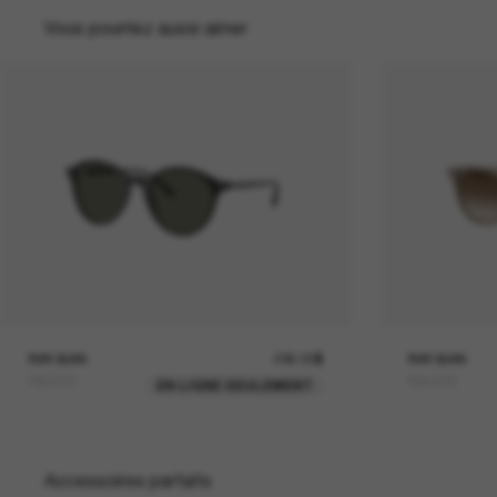
Vous pourriez aussi aimer
RAY-BAN
236.00$
RAY-BAN
RB2230
RB4258
EN LIGNE SEULEMENT
Accessoires parfaits