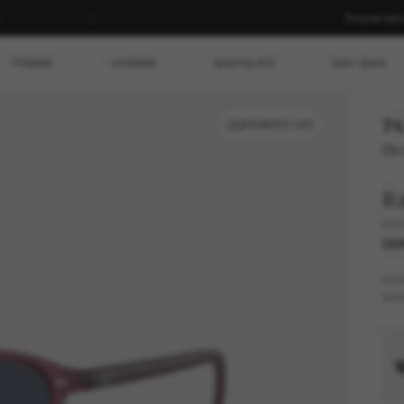
Trouver da
FEMME
HOMME
MARQUES
RAY-BAN
74
ESSAYEZ-LES
Ou 
R
Leo
DER
MO
VER