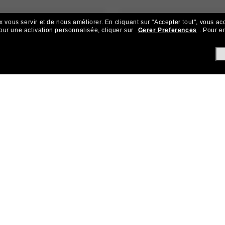
x vous servir et de nous améliorer.
En cliquant sur "Accepter tout", vous ac
our une activation personnalisée, cliquer sur
Gerer Preferences
.
Pour en
UT
21.00$
RAY-BAN
AJOUTER AU
EN LIGNE SEULEMENT
EN LIGNE 
U
PANIER