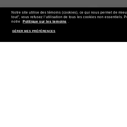
Notre site utilise des témoins (cookies), ce qui nous permet de mieu
tout", vous refusez l’utilisation de tous les cookies non essentiels.
P
notre
Politique sur les temoins
.
GÉRER MES PRÉFÉRENCES
RAY-BAN
30.00$
SUNGLASS H
COLLECTION
AJOUTER AU
EN LIGNE SEULEMENT
AJOUTER A
PANIER
PANIER