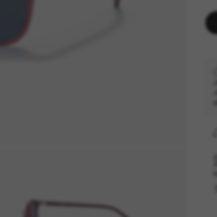
J
J
d
R