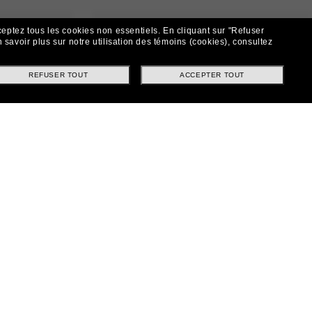
ceptez tous les cookies non essentiels.
En cliquant sur "Refuser
 savoir plus sur notre utilisation des témoins (cookies), consultez
REFUSER TOUT
ACCEPTER TOUT
30.00$
SUNGLASS HUT
15.00$
COLLECTION
SEULEMENT
EN LIGNE SEULEMENT
AJOUTER AU
PANIER