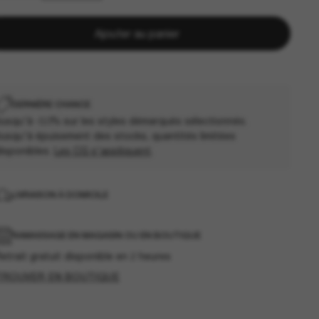
Ajouter au panier
DERNIÈRE CHANCE
usqu'à -50% sur les styles démarqués sélectionnés.
usqu'à épuisement des stocks, quantités limitées
isponibles.
Les CG s'appliquent
.
LIVRAISON À DOMICILE
RAMASSAGE EN MAGASIN OU EN BOUTIQUE
etrait gratuit disponible en 2 heures
TROUVER EN BOUTIQUE