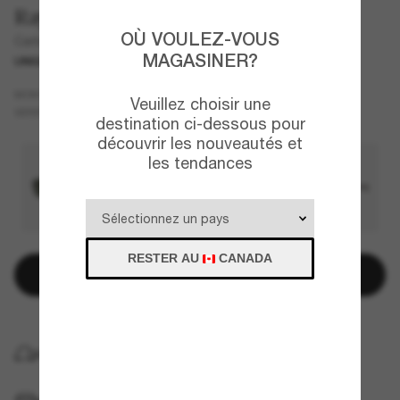
Ray-Ban
OÙ VOULEZ-VOUS
Carbon Fibre
MAGASINER?
UNIQUEMENT EN LIGNE
Gris
MONTURE
Veuillez choisir une
Argent
Polarisant
VERRES
destination ci-dessous pour
découvrir les nouveautés et
les tendances
RESTER AU
CANADA
Ajouter au panier
LIVRAISON À DOMICILE