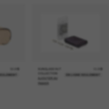
30.00$
SUNGLASS HUT
15.00$
COLLECTION
SEULEMENT
EN LIGNE SEULEMENT
AJOUTER AU
PANIER