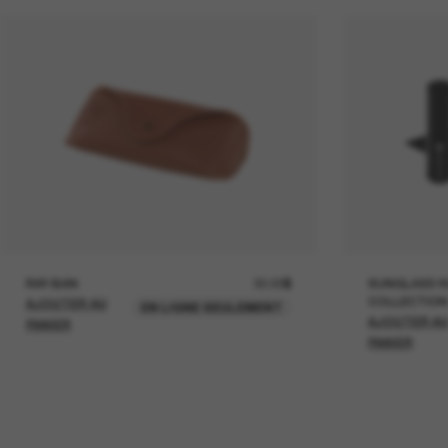
RAY-BAN
30.00$
SUNGLASS H
COLLECTION
AJOUTER AU
EN LIGNE SEULEMENT
AJOUTER A
PANIER
PANIER