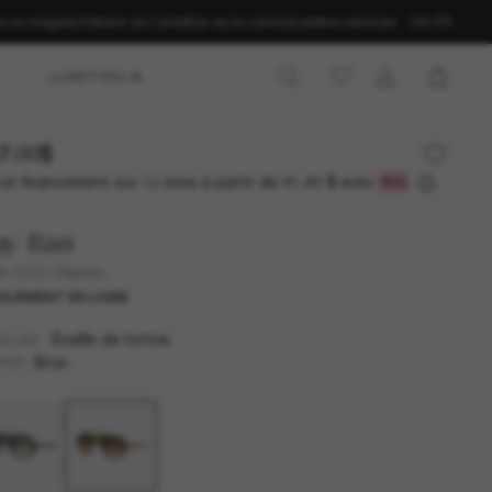
ns un magasin
Obtenir de l’aide
État de la commande
Nos services
CA-FR
LUNETTES IA
7.00$
un financement sur 12 mois à partir de
avec
21,42 $
ay-Ban
s 5000 Classic
QUEMENT EN LIGNE
Écaille de tortue
NTURE
Brun
RES