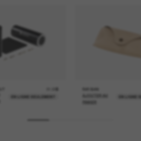
UT
21.00$
RAY-BAN
AJOUTER AU
EN LIGNE SEULEMENT
EN LIGNE 
U
PANIER