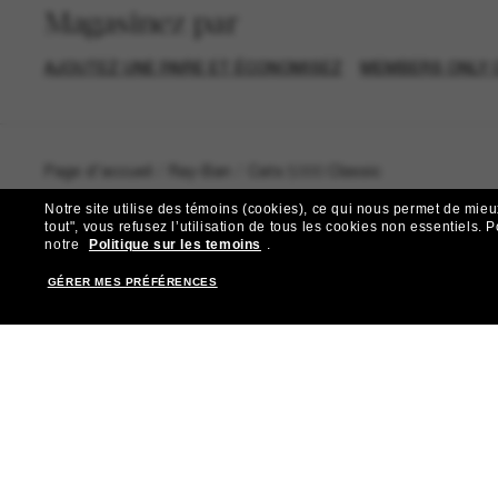
Magasinez par
AJOUTEZ UNE PAIRE ET ÉCONOMISEZ
MEMBERS ONLY 
Page d'accueil
/
Ray-Ban
/
Cats 5000 Classic
Notre site utilise des témoins (cookies), ce qui nous permet de mieu
tout", vous refusez l’utilisation de tous les cookies non essentiels.
P
notre
Politique sur les temoins
.
GÉRER MES PRÉFÉRENCES
R
Abonnez-vous aux Sun Per