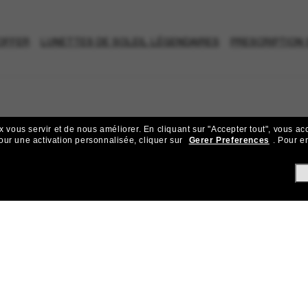
OFFER
LUNETTES DE SOLEIL LÉGENDAIRES
PRESCRIPTION
x vous servir et de nous améliorer.
En cliquant sur "Accepter tout", vous ac
our une activation personnalisée, cliquer sur
Gerer Preferences
.
Pour en
ejoignez la communauté Sunglass Hu
ks pour bénéficier d'un accès exclusif aux dernières tendances, ve
Sabonner!