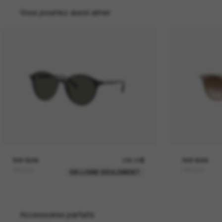
Vous pourriez aussi aimer
RAY-BAN
236.00$
RAY-BAN
RB2230
RB4258
EN LIGNE SEULEMENT
Accessoires parfaits