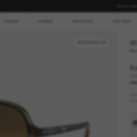
Trouver da
FEMME
HOMME
MARQUES
RAY-BAN
25
ESSAYEZ-LES
Ou 
R
Cat
UNI
MO
VER