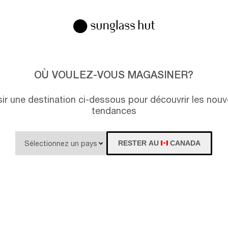
OÙ VOULEZ-VOUS MAGASINER?
isir une destination ci-dessous pour découvrir les nouv
tendances
RESTER AU
CANADA
241.00$