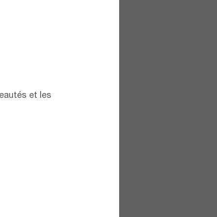
eautés et les