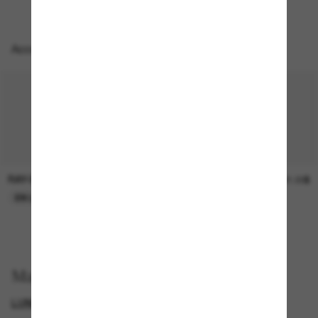
Accessoires parfaits
RAY-BAN
SUNGLASS HUT COLLECTION
30.00$
21.00$
EN LIGNE SEULEMENT
EN LIGNE SEULEMENT
Magasinez par
LUNETTES DE SOLEIL DE CRÉATEURS