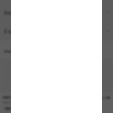
Inclus avec votre commande
Expéditions et retours
Vous pourriez aussi aimer
RAY-BAN
RAY-BAN
236.00$
241.00$
RB2230
RB4258
EN LIGNE SEULEMENT
EN LIGNE SEULEMENT