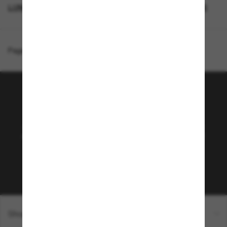
LUNETTES RAY-BAN
GENDER
SUNGLASSES BRANDS
Page d'accueil
/
Ray-Ban
/
RB3712D
Rejoignez la communauté
Sunglass Hut!
Abonnez-vous aux Sun Perks pour bénéficier d'un
accès exclusif aux dernières tendances, ventes et
offres spéciales.
Sabonner!
Shopping en ligne