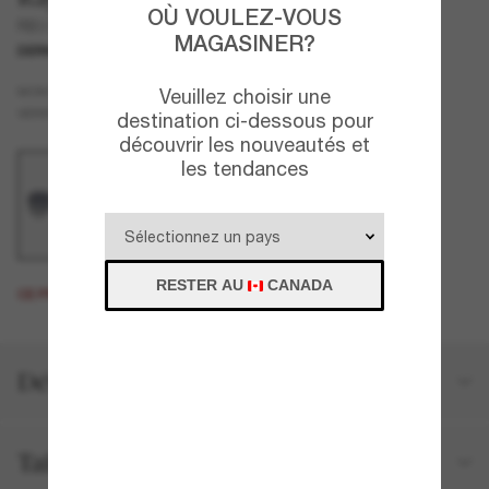
OÙ VOULEZ-VOUS
RB3712D
MAGASINER?
DERNIÈRE CHANCE
UNIQUEMENT EN LIGNE
Argent
MONTURE
Veuillez choisir une
Gris
VERRES
destination ci-dessous pour
découvrir les nouveautés et
les tendances
RESTER AU
CANADA
CE PRODUIT EST ÉPUISÉ.
Détails du produit
Taille et ajustement