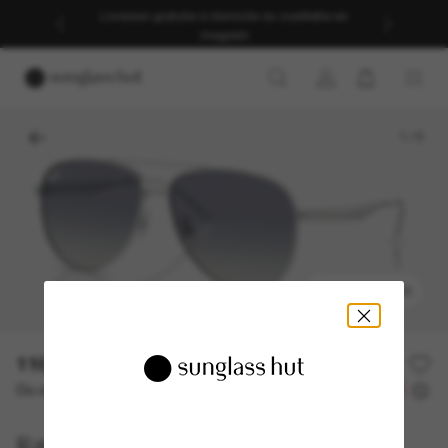
Livraison gratuite à domicile ou cueillette en
magasin
1
/
5
ESSAYEZ-LES
116.50$
233.00$
-50%
Ou un financement sur 12 mois à partir de
avec
9,71 $
Ray-Ban