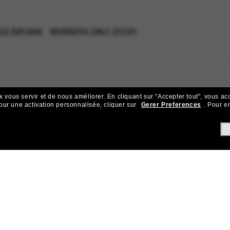
ES RAY-BAN
MEMBERS ONLY OFFER
x vous servir et de nous améliorer.
En cliquant sur "Accepter tout", vous ac
our une activation personnalisée, cliquer sur
Gerer Preferences
.
Pour en
ejoignez la communauté Sunglass Hu
ks pour bénéficier d'un accès exclusif aux dernières tendances, ve
Sabonner!