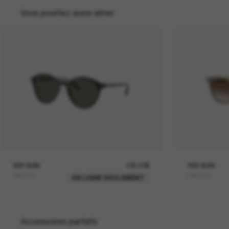
Vous pourriez aussi aimer
RAY-BAN
236.00$
RAY-BAN
RB2230
RB4258
EN LIGNE SEULEMENT
Accessoires parfaits