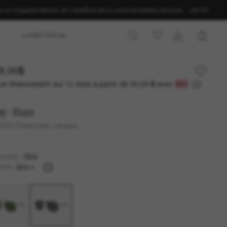
ns un magasin
Obtenir de l’aide
État de la commande
Nos services
CA-FR
LUNETTES IA
1.00$
un financement sur 12 mois à partir de
avec
25,08 $
ay-Ban
699 Polarized+ Lenses
Gris
NTURE
Gris
RES