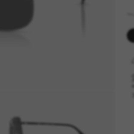
TAI
R