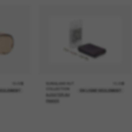
30.00$
SUNGLASS HUT
15.00$
COLLECTION
SEULEMENT
EN LIGNE SEULEMENT
AJOUTER AU
PANIER