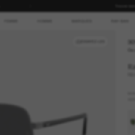
Trouver da
FEMME
HOMME
MARQUES
RAY-BAN
30
ESSAYEZ-LES
Ou 
R
RB3
MO
VER