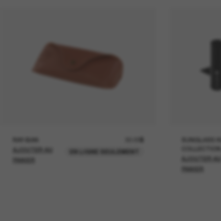
RAY-BAN
30.00$
SUNGLASS H
COLLECTION
AJOUTER AU
EN LIGNE SEULEMENT
AJOUTER A
PANIER
PANIER