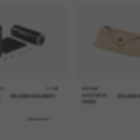
UT
21.00$
RAY-BAN
AJOUTER AU
EN LIGNE SEULEMENT
EN LIGNE 
U
PANIER