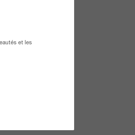
eautés et les