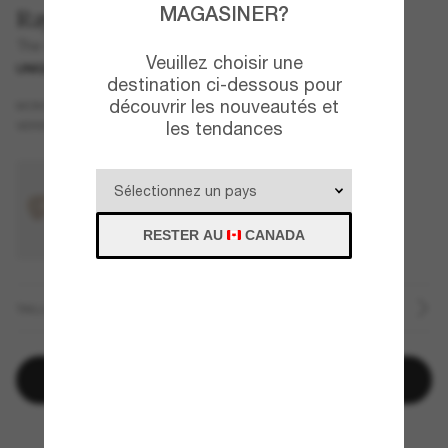
MAGASINER?
Ray-Ban
The Outdoorsman By Dolce&Gabbana
Veuillez choisir une
UNIQUEMENT EN LIGNE
COLLABORATION
destination ci-dessous pour
découvrir les nouveautés et
Or
MONTURE
les tendances
Bleu
VERRES
RESTER AU
CANADA
TAILLE
Ajouter au panier