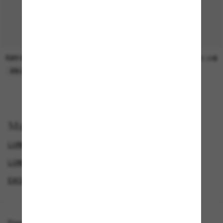
RAY-BAN
SUNGLASS HUT COLLECTION
30.00$
21.00$
EN LIGNE SEULEMENT
EN LIGNE SEULEMENT
Magasinez par
LUNETTES DE SOLEIL DE CRÉATEURS
LUNETTES RAY-BAN
GENDER
EXCLUDEDFROMPROMOTION
Page d'accueil
/
Ray-Ban
/