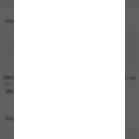
Vous pourriez aussi aimer
RAY-BAN
RAY-BAN
236.00$
241.00$
RB2230
RB4258
EN LIGNE SEULEMENT
EN LIGNE SEULEMENT
Accessoires parfaits