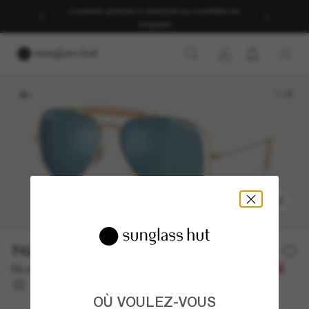
Livraison gratuite à domicile ou cueillette en
magasin
1
/
6
ESSAYEZ-LES
742.00$
Ou un financement sur 12 mois à partir de
avec
61,83 $
OÙ VOULEZ-VOUS