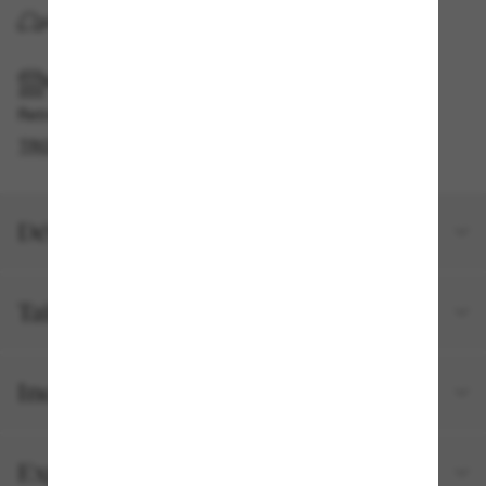
LIVRAISON À DOMICILE
RAMASSAGE EN MAGASIN OU EN BOUTIQUE
Retrait gratuit disponible
TROUVER EN BOUTIQUE
Détails du produit
Taille et ajustement
Inclus avec votre commande
Expéditions et retours