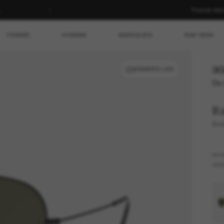
Trouver da
FEMME
HOMME
MARQUES
RAY-BAN
30
ESSAYEZ-LES
Ou 
R
Avi
MO
VER