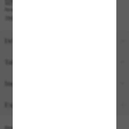
RAMASSAGE EN MAGASIN OU EN BOUTIQUE
Retrait gratuit disponible en 2 heures
TROUVER EN BOUTIQUE
Détails du produit
Taille et ajustement
Inclus avec votre commande
Expéditions et retours
Vous pourriez aussi aimer