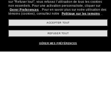
sur "Refuser tout", vous refusez l’utilisation de tous les cookies
Rejoignez la communauté
non essentiels.
Pour une activation personnalisée, cliquer sur
Gerer Preferences
.
Pour en savoir plus sur notre utilisation des
Sunglass Hut!
témoins (cookies), consultez notre
Politique sur les temoins
.
Abonnez-vous aux Sun Perks pour bénéficier d'un
accès exclusif aux dernières tendances, ventes et
ACCEPTER TOUT
offres spéciales.
REFUSER TOUT
Sabonner!
GÉRER MES PRÉFÉRENCES
Shopping en ligne
Brands
Informations