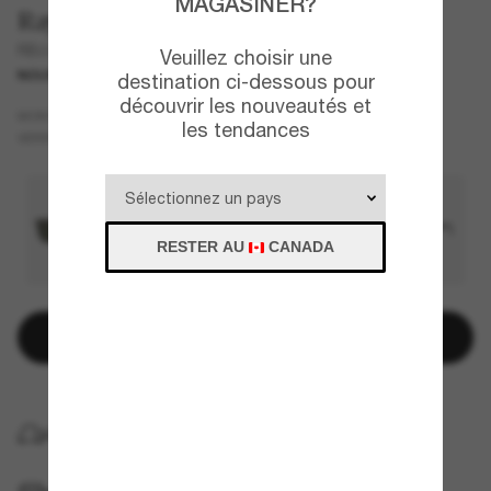
MAGASINER?
Ray-Ban
RB2226
Veuillez choisir une
NOUVEAU
destination ci-dessous pour
découvrir les nouveautés et
Brun
MONTURE
les tendances
Brun
VERRES
RESTER AU
CANADA
Ajouter au panier
LIVRAISON À DOMICILE