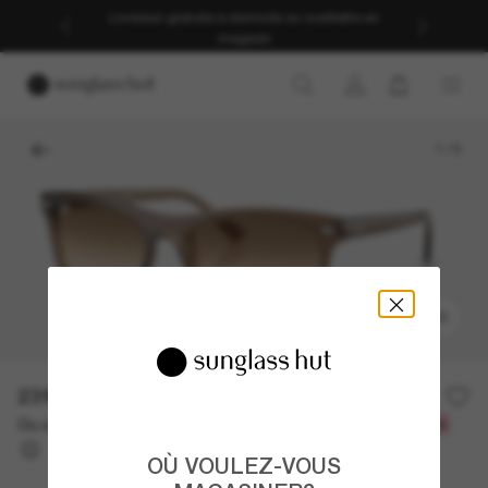
Livraison gratuite à domicile ou cueillette en
magasin
1
/
5
ESSAYEZ-LES
231.00$
Ou un financement sur 12 mois à partir de
avec
19,25 $
OÙ VOULEZ-VOUS