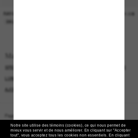
RAY-BAN
SUNGLASS HUT COLLECTION
30.00$
21.00$
EN LIGNE SEULEMENT
EN LIGNE SEULEMENT
Magasinez par
SPECIALDEALS
LUNETTES DE SOLEIL DE CRÉATEURS
LUNETTES RAY-BAN
AJOUTEZ UNE PAIRE ET ÉCONOMISEZ
Page d'accueil
/
Ray-Ban
/
RB2226
Notre site utilise des témoins (cookies), ce qui nous permet de
mieux vous servir et de nous améliorer.
En cliquant sur "Accepter
tout", vous acceptez tous les cookies non essentiels.
En cliquant