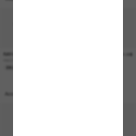
RAY-BAN
RAY-BAN
236.00$
241.00$
RB2230
RB4258
EN LIGNE SEULEMENT
EN LIGNE SEULEMENT
Accessoires parfaits