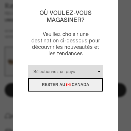
Ray-Ban
OÙ VOULEZ-VOUS
RB2221
MAGASINER?
UNIQUEMENT EN LIGNE
NOUVEAU
Beige
MONTURE
Veuillez choisir une
Brun
Polarisant
VERRES
destination ci-dessous pour
découvrir les nouveautés et
les tendances
RESTER AU
CANADA
Ajouter au panier
LIVRAISON À DOMICILE