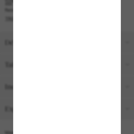
RAMASSAGE EN MAGASIN OU EN BOUTIQUE
Retrait gratuit disponible en 2 heures
TROUVER EN BOUTIQUE
Détails du produit
Taille et ajustement
Inclus avec votre commande
Expéditions et retours
Vous pourriez aussi aimer