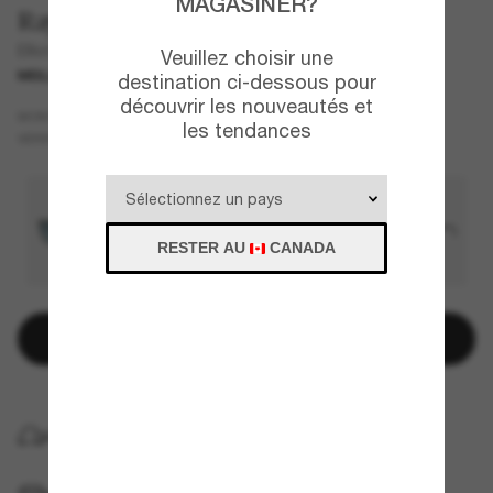
MAGASINER?
Ray-Ban
Elliot
Veuillez choisir une
MEILLEURE SÉLECTION
destination ci-dessous pour
découvrir les nouveautés et
Noir
MONTURE
les tendances
Noir
Polarisant
VERRES
RESTER AU
CANADA
Ajouter au panier
LIVRAISON À DOMICILE