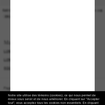
RAY-BAN
SUNGLASS HUT COLLECTION
30.00$
21.00$
EN LIGNE SEULEMENT
EN LIGNE SEULEMENT
Magasinez par
LUNETTES DE SOLEIL POLARISANTES
LUNETTES DE SOLEIL POLARISANTES POUR FEMME
SQUARE SUNGLASSES
LUNETTES RAY-BAN
Page d'accueil
/
Ray-Ban
/
Elliot
Notre site utilise des témoins (cookies), ce qui nous permet de
mieux vous servir et de nous améliorer.
En cliquant sur "Accepter
tout", vous acceptez tous les cookies non essentiels.
En cliquant