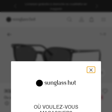
Livraison gratuite à domicile ou cueillette en
magasin
1
/
5
ESSAYEZ-LES
302.00$
Ou un financement sur 12 mois à partir de
avec
25,17 $
OÙ VOULEZ-VOUS