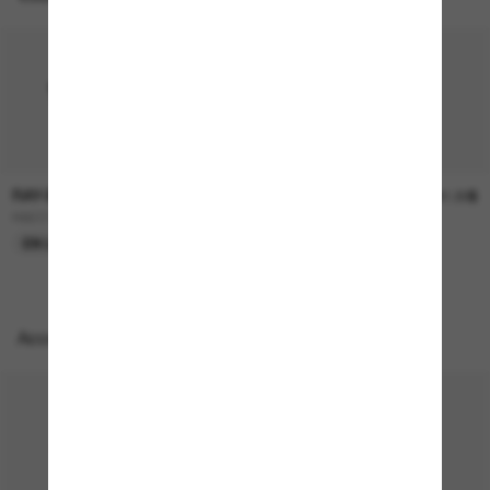
RAY-BAN
RAY-BAN
236.00$
241.00$
RB2230
RB4258
EN LIGNE SEULEMENT
EN LIGNE SEULEMENT
Accessoires parfaits