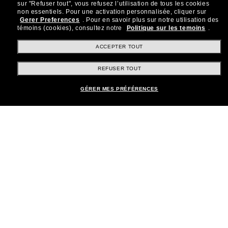
sur "Refuser tout", vous refusez l’utilisation de tous les cookies
Rejoignez la communauté
non essentiels.
Pour une activation personnalisée, cliquer sur
Gerer Preferences
.
Pour en savoir plus sur notre utilisation des
Sunglass Hut!
témoins (cookies), consultez notre
Politique sur les temoins
.
Abonnez-vous aux Sun Perks pour bénéficier d'un
accès exclusif aux dernières tendances, ventes et
ACCEPTER TOUT
offres spéciales.
REFUSER TOUT
Sabonner!
GÉRER MES PRÉFÉRENCES
Shopping en ligne
Brands
Informations