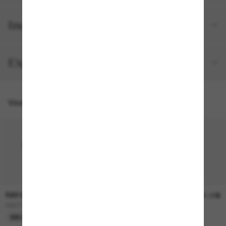
Inclus avec votre commande
Expéditions et retours
Vous pourriez aussi aimer
RAY-BAN
RAY-BAN
236.00$
241.00$
RB2230
RB4258
EN LIGNE SEULEMENT
EN LIGNE SEULEMENT