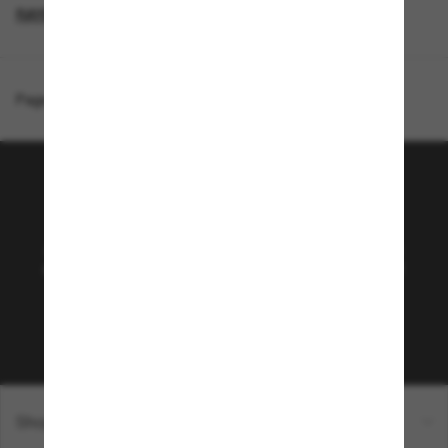
RAYBAN PERSONNALISE
LUNETTES RAY-BAN
Page d'accueil
/
Ray-Ban
/
RB2185 Wayfarer II Classic
Rejoignez la communauté
Sunglass Hut!
Abonnez-vous aux Sun Perks pour bénéficier d'un
accès exclusif aux dernières tendances, ventes et
offres spéciales.
Sabonner!
Shopping en ligne