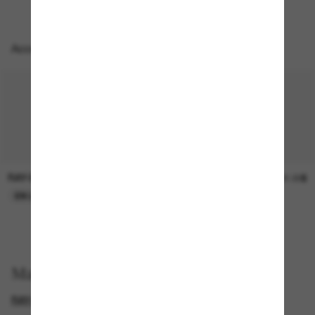
Accessoires parfaits
RAY-BAN
SUNGLASS HUT COLLECTION
30.00$
21.00$
EN LIGNE SEULEMENT
EN LIGNE SEULEMENT
Magasinez par
RAY-BAN WAYFARER
PRESCRIPTION SUNGLASSES