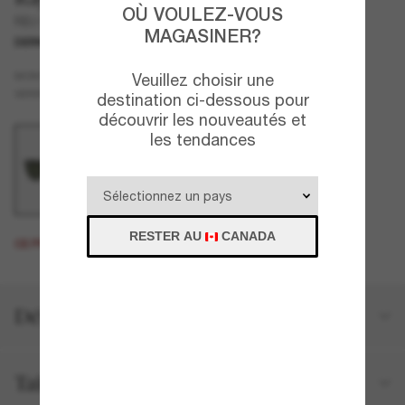
OÙ VOULEZ-VOUS
RB2185 Wayfarer II Classic
MAGASINER?
DERNIÈRE CHANCE
UNIQUEMENT EN LIGNE
Écaille de tortue
MONTURE
Veuillez choisir une
Vert
VERRES
destination ci-dessous pour
découvrir les nouveautés et
les tendances
RESTER AU
CANADA
CE PRODUIT EST ÉPUISÉ.
Détails du produit
Taille et ajustement