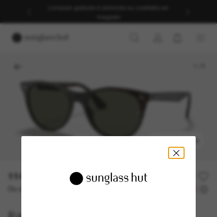
Livraison gratuite à domicile ou cueillette en
magasin
1
/
5
ESSAYEZ-LES
114.00$
228.00$
-50%
Ou un financement sur 12 mois à partir de
avec
9,50 $
Ray-Ban