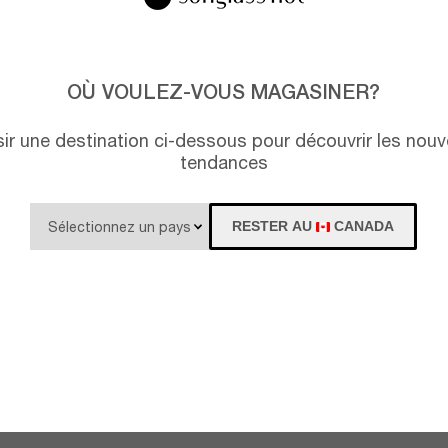
OÙ VOULEZ-VOUS MAGASINER?
isir une destination ci-dessous pour découvrir les nouv
tendances
RESTER AU
CANADA
241.00$
EN LIGNE SEULEMENT