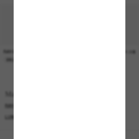
RAY-BAN
SUNGLASS HUT COLLECTION
30.00$
21.00$
EN LIGNE SEULEMENT
EN LIGNE SEULEMENT
Magasinez par
RAY-BAN WAYFARER
SQUARE SUNGLASSES
LUNETTES RAY-BAN
LUNETTES POUR HOMMES