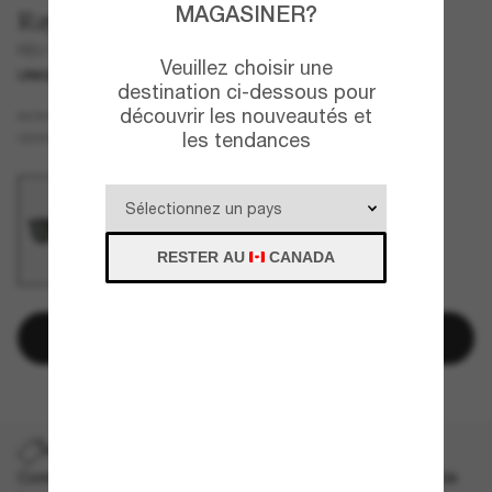
MAGASINER?
Ray-Ban
RB2140CO Original Wayfarer Horn
Veuillez choisir une
UNIQUEMENT EN LIGNE
destination ci-dessous pour
découvrir les nouveautés et
Brun
MONTURE
les tendances
Vert
VERRES
RESTER AU
CANADA
Ajouter au panier
PROMO SUR LES EXPÉDITIONS
Commandez un style exceptionnel et profitez maintenant de