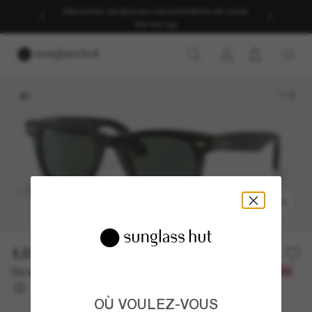
Découvrez-en plus sur nos promotions en cours.
Voir les cgv
1
/
6
ESSAYEZ-LES
1,585.00$
Ou un financement sur 12 mois à partir de
avec
132,08 $
OÙ VOULEZ-VOUS