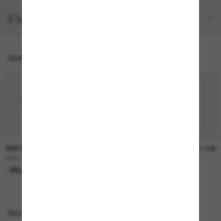
Expéditions et retours
Vous pourriez aussi aimer
RAY-BAN
RAY-BAN
236.00$
241.00$
RB2230
RB4258
EN LIGNE SEULEMENT
EN LIGNE SEULEMENT
Accessoires parfaits