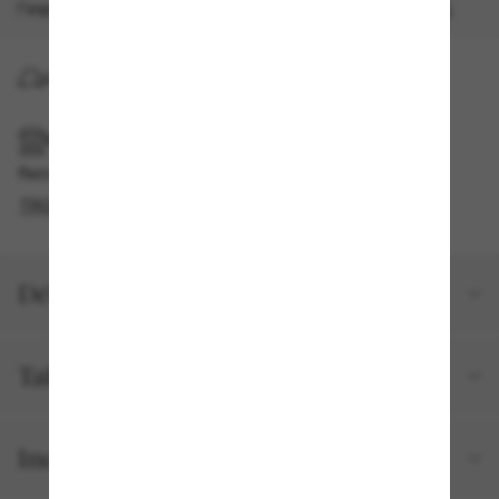
l'expédition accélérée gratuite.
Les modalités s'appliquent
.
LIVRAISON À DOMICILE
RAMASSAGE EN MAGASIN OU EN BOUTIQUE
Retrait gratuit disponible
TROUVER EN BOUTIQUE
Détails du produit
Taille et ajustement
Inclus avec votre commande