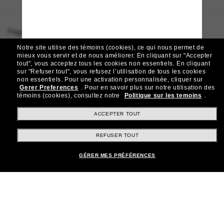
Page d'accueil
/
Ray-Ban
/
Original Wayfarer Classic
Notre site utilise des témoins (cookies), ce qui nous permet de
mieux vous servir et de nous améliorer.
En cliquant sur "Accepter
tout", vous acceptez tous les cookies non essentiels.
En cliquant
sur "Refuser tout", vous refusez l’utilisation de tous les cookies
Rejoignez la communauté
non essentiels.
Pour une activation personnalisée, cliquer sur
Gerer Preferences
.
Pour en savoir plus sur notre utilisation des
Sunglass Hut!
témoins (cookies), consultez notre
Politique sur les temoins
.
Abonnez-vous aux Sun Perks pour bénéficier d'un
accès exclusif aux dernières tendances, ventes et
ACCEPTER TOUT
offres spéciales.
REFUSER TOUT
Sabonner!
GÉRER MES PRÉFÉRENCES
Shopping en ligne