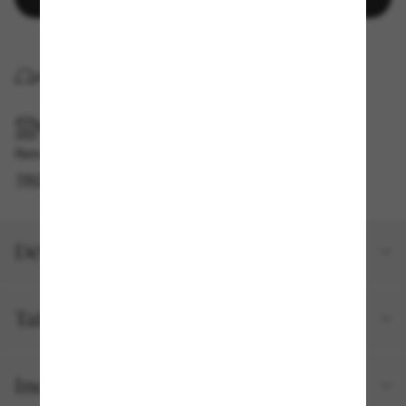
LIVRAISON À DOMICILE
RAMASSAGE EN MAGASIN OU EN BOUTIQUE
Retrait gratuit disponible en 2 heures
TROUVER EN BOUTIQUE
Détails du produit
Taille et ajustement
Inclus avec votre commande