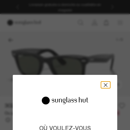
Livraison gratuite à domicile ou cueillette en
magasin
1
/
5
ESSAYEZ-LES
302.00$
Ou un financement sur 12 mois à partir de
avec
25,17 $
OÙ VOULEZ-VOUS