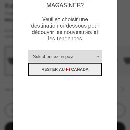
Ray-Ban
MAGASINER?
Original Wayfarer Classic
Veuillez choisir une
MEILLEURE SÉLECTION
destination ci-dessous pour
Noir
MONTURE
découvrir les nouveautés et
Vert
Polarisant
VERRES
les tendances
RESTER AU
CANADA
TAILLE
Customize
Ajouter au panier