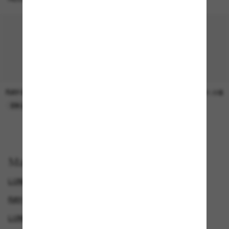
RAY-BAN
SUNGLASS HUT COLLECTION
30.00$
21.00$
EN LIGNE SEULEMENT
EN LIGNE SEULEMENT
Magasinez par
LUNETTES DE SOLEIL DE CRÉATEURS
RAY-BAN WAYFARER
LUNETTES RAY-BAN
LUNETTES DE SOLEIL POLARISANTES POUR HOMME