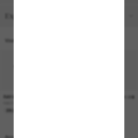
Expéditions et retours
Vous pourriez aussi aimer
RAY-BAN
RAY-BAN
236.00$
241.00$
RB2230
RB4258
EN LIGNE SEULEMENT
EN LIGNE SEULEMENT
Accessoires parfaits