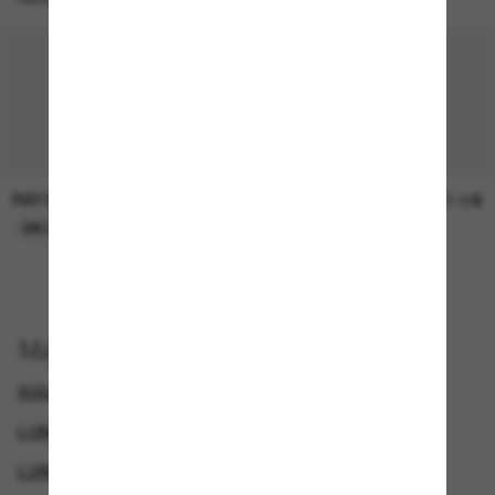
RAY-BAN
SUNGLASS HUT COLLECTION
30.00$
21.00$
EN LIGNE SEULEMENT
EN LIGNE SEULEMENT
Magasinez par
SQUARE SUNGLASSES
RAY-BAN WAYFARER
LUNETTES DE SOLEIL POLARISANTES POUR HOMME
LUNETTES DE SOLEIL POLARISANTES