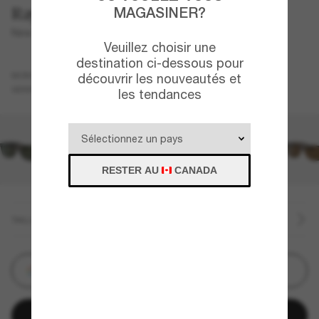
Ray-Ban
MAGASINER?
New Wayfarer Classic
Veuillez choisir une
destination ci-dessous pour
Noir
MONTURE
découvrir les nouveautés et
Vert
Polarisant
VERRES
les tendances
RESTER AU
CANADA
TAILLE
Customize
Ajouter au panier