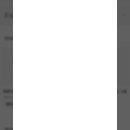
Expéditions et retours
Vous pourriez aussi aimer
RAY-BAN
RAY-BAN
236.00$
241.00$
RB2230
RB4258
EN LIGNE SEULEMENT
EN LIGNE SEULEMENT
Accessoires parfaits