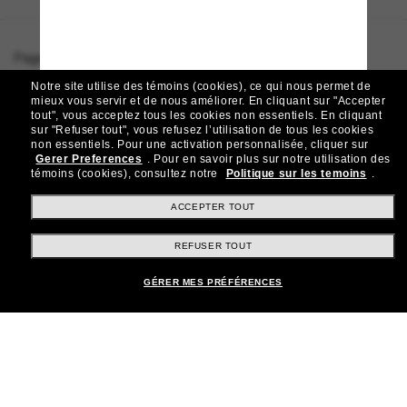
Page d'accueil
/
Ray-Ban
/
New Wayfarer Classic
Notre site utilise des témoins (cookies), ce qui nous permet de
mieux vous servir et de nous améliorer.
En cliquant sur "Accepter
tout", vous acceptez tous les cookies non essentiels.
En cliquant
sur "Refuser tout", vous refusez l’utilisation de tous les cookies
Rejoignez la communauté
non essentiels.
Pour une activation personnalisée, cliquer sur
Gerer Preferences
.
Pour en savoir plus sur notre utilisation des
Sunglass Hut!
témoins (cookies), consultez notre
Politique sur les temoins
.
Abonnez-vous aux Sun Perks pour bénéficier d'un
accès exclusif aux dernières tendances, ventes et
ACCEPTER TOUT
offres spéciales.
REFUSER TOUT
Sabonner!
Ajouter au panier
GÉRER MES PRÉFÉRENCES
Shopping en ligne