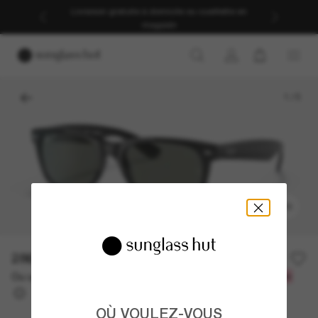
Livraison gratuite à domicile ou cueillette en
magasin
1
/
5
ESSAYEZ-LES
286.00$
Ou un financement sur 12 mois à partir de
avec
23,83 $
OÙ VOULEZ-VOUS