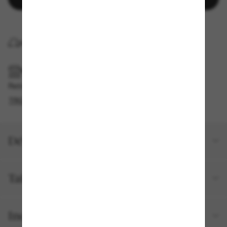
LIVRAISON À DOMICILE
RAMASSAGE EN MAGASIN OU EN BOUTIQUE
Retrait gratuit disponible en 2 heures
TROUVER EN BOUTIQUE
Détails du produit
Taille et ajustement
Inclus avec votre commande