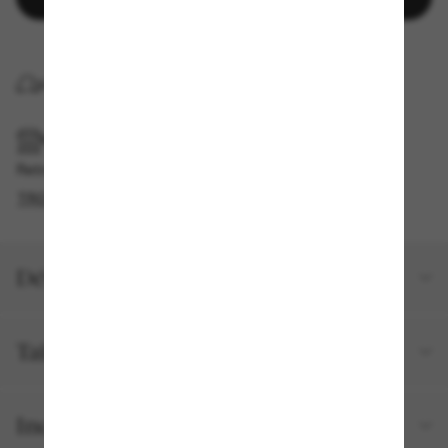
LIVRAISON À DOMICILE
RAMASSAGE EN MAGASIN OU EN BOUTIQUE
Retrait gratuit disponible en 2 heures
TROUVER EN BOUTIQUE
Détails du produit
Taille et ajustement
Inclus avec votre commande