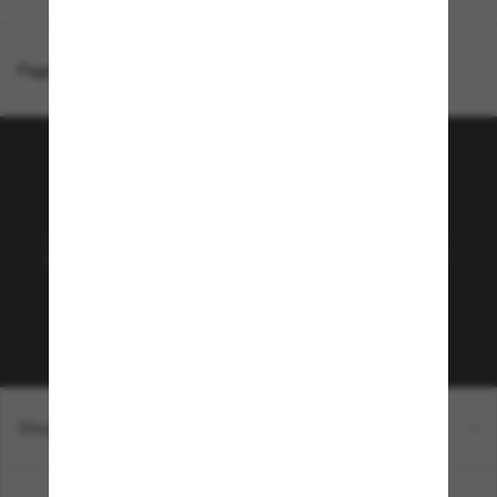
Page d'accueil
/
Ray-Ban
/
New Wayfarer Classic
Rejoignez la communauté
Sunglass Hut!
Abonnez-vous aux Sun Perks pour bénéficier d'un
accès exclusif aux dernières tendances, ventes et
offres spéciales.
Sabonner!
Shopping en ligne