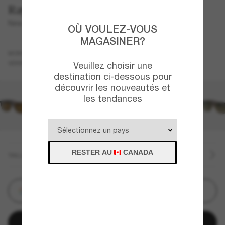
Ray-Ban
New Wayfarer Classic
OÙ VOULEZ-VOUS
MAGASINER?
Écaille de tortue
MONTURE
Vert
Polarisant
VERRES
Veuillez choisir une
destination ci-dessous pour
découvrir les nouveautés et
les tendances
RESTER AU
CANADA
TAILLE
Customize
Ajouter au panier