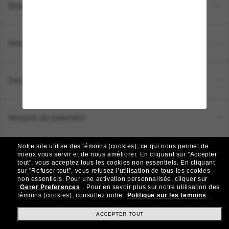
Brands
Informations
Service Client
Moyens de paiement
Notre site utilise des témoins (cookies), ce qui nous permet de
Emplacement:
Canada (FR)
mieux vous servir et de nous améliorer.
En cliquant sur "Accepter
tout", vous acceptez tous les cookies non essentiels.
En cliquant
sur "Refuser tout", vous refusez l’utilisation de tous les cookies
non essentiels.
Pour une activation personnalisée, cliquer sur
TOUS DROITS RÉSERVÉS © 2026 SUNGLASS HUT.
Gerer Preferences
.
Pour en savoir plus sur notre utilisation des
Les photos et images sur le site sont publiées à des fins d`illustration.
témoins (cookies), consultez notre
Politique sur les temoins
.
|
|
Politique de Confidentialité
Modalités
AdChoices
ACCEPTER TOUT