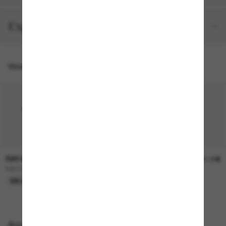
Expéditions et retours
Vous pourriez aussi aimer
RAY-BAN
RAY-BAN
236.00$
241.00$
RB2230
RB4258
EN LIGNE SEULEMENT
EN LIGNE SEULEMENT
Accessoires parfaits