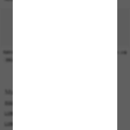
RAY-BAN
SUNGLASS HUT COLLECTION
30.00$
21.00$
EN LIGNE SEULEMENT
EN LIGNE SEULEMENT
Magasinez par
SQUARE SUNGLASSES
RAY-BAN WAYFARER
LUNETTES DE SOLEIL POLARISANTES POUR HOMME
LUNETTES DE SOLEIL POLARISANTES