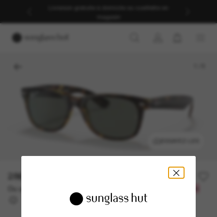
Livraison gratuite à domicile ou cueillette en
magasin
1
/
5
ESSAYEZ-LES
286.00$
Ou un financement sur 12 mois à partir de
avec
23,83 $