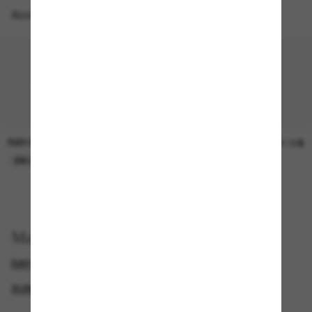
Accessoires parfaits
RAY-BAN
SUNGLASS HUT COLLECTION
30.00$
21.00$
EN LIGNE SEULEMENT
EN LIGNE SEULEMENT
Magasinez par
RAY-BAN WAYFARER
PRESCRIPTION SUNGLASSES
SUNGLASSES BRANDS
SQUARE SUNGLASSES