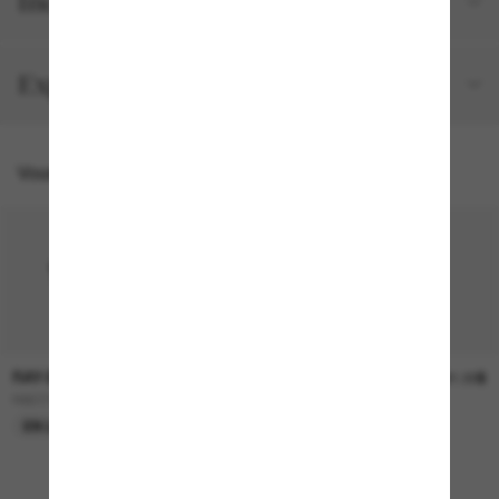
Inclus avec votre commande
Expéditions et retours
Vous pourriez aussi aimer
RAY-BAN
RAY-BAN
236.00$
241.00$
RB2230
RB4258
EN LIGNE SEULEMENT
EN LIGNE SEULEMENT