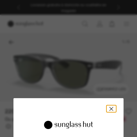
Livraison gratuite à domicile ou cueillette en
magasin
1
/
5
ESSAYEZ-LES
220.00$
Ou un financement sur 12 mois à partir de
avec
18,33 $