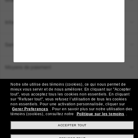
Informations
Service Client
Moyens de paiement
Notre site utilise des témoins (cookies), ce qui nous permet de
Emplacement:
Canada (FR)
mieux vous servir et de nous améliorer.
En cliquant sur "Accepter
tout", vous acceptez tous les cookies non essentiels.
En cliquant
sur "Refuser tout", vous refusez l’utilisation de tous les cookies
non essentiels.
Pour une activation personnalisée, cliquer sur
TOUS DROITS RÉSERVÉS © 2026 SUNGLASS HUT.
Gerer Preferences
.
Pour en savoir plus sur notre utilisation des
Les photos et images sur le site sont publiées à des fins d`illustration.
témoins (cookies), consultez notre
Politique sur les temoins
.
|
|
Politique de Confidentialité
Modalités
AdChoices
ACCEPTER TOUT