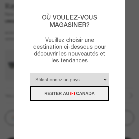
Ray-Ban
New Wayfarer Color Mix
OÙ VOULEZ-VOUS
UNIQUEMENT EN LIGNE
MAGASINER?
Noir
MONTURE
Vert
Veuillez choisir une
VERRES
destination ci-dessous pour
découvrir les nouveautés et
les tendances
RESTER AU
CANADA
TAILLE
Customize
IL N'EN RESTE QUE QUELQUES-UNS!