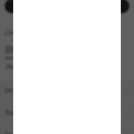
Ajouter au panier
LIVRAISON À DOMICILE
RAMASSAGE EN MAGASIN OU EN BOUTIQUE
Retrait gratuit disponible
TROUVER EN BOUTIQUE
Détails du produit
Taille et ajustement