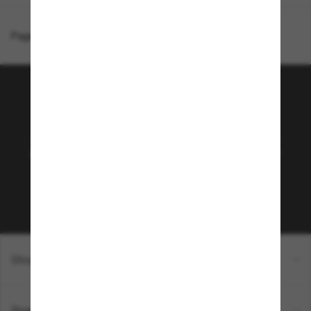
Page d'accueil
/
Ray-Ban
/
New Wayfarer Color Mix
Rejoignez la communauté
Sunglass Hut!
Abonnez-vous aux Sun Perks pour bénéficier d'un
accès exclusif aux dernières tendances, ventes et
offres spéciales.
Sabonner!
Shopping en ligne
Brands