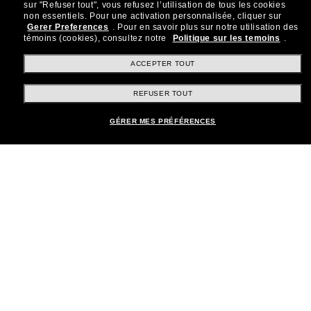
sur "Refuser tout", vous refusez l’utilisation de tous les cookies
Rejoignez la communauté
non essentiels.
Pour une activation personnalisée, cliquer sur
Gerer Preferences
.
Pour en savoir plus sur notre utilisation des
Sunglass Hut!
témoins (cookies), consultez notre
Politique sur les temoins
.
Abonnez-vous aux Sun Perks pour bénéficier d'un
accès exclusif aux dernières tendances, ventes et
ACCEPTER TOUT
offres spéciales.
REFUSER TOUT
Sabonner!
GÉRER MES PRÉFÉRENCES
Shopping en ligne
Brands
Informations