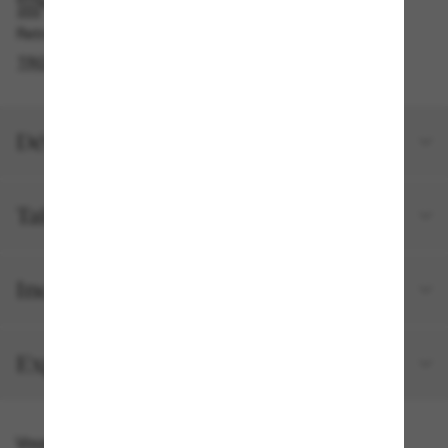
RAMASSAGE EN MAGASIN OU EN BOUTIQUE
Retrait gratuit disponible en 2 heures
TROUVER EN BOUTIQUE
Détails du produit
Taille et ajustement
Inclus avec votre commande
Expéditions et retours
Vous pourriez aussi aimer