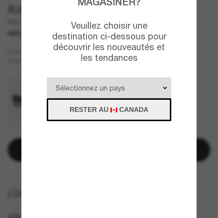
MAGASINER?
Ralph
RA5305U
Veuillez choisir une
MEILLEURE SÉLECTION
destination ci-dessous pour
découvrir les nouveautés et
Brun
MONTURE
les tendances
Classique
VERRES
RESTER AU
CANADA
Ajouter au panier
LIVRAISON À DOMICILE