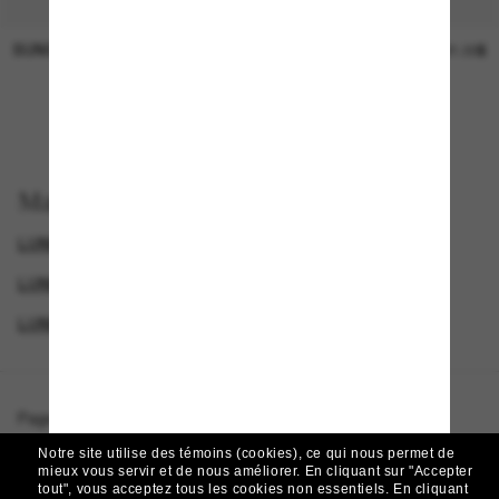
SUNGLASS HUT COLLECTION
SUNGLASS HUT COLLECTION
Prix en
21.00$
attente
EN LIGNE SEULEMENT
Magasinez par
LUNETTES RALPH
LUNETTES DE SOLEIL DE CRÉATEURS
LUNETTES POUR FEMMES
MEMBERS ONLY OFFER
Page d'accueil
/
Ralph
/
RA5305U
Notre site utilise des témoins (cookies), ce qui nous permet de
mieux vous servir et de nous améliorer.
En cliquant sur "Accepter
tout", vous acceptez tous les cookies non essentiels.
En cliquant