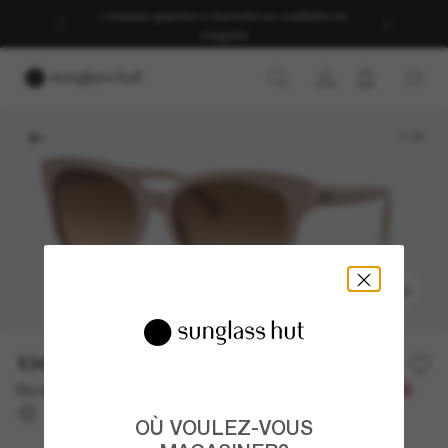
Livraison gratuite à domicile ou cueillette en
magasin
1
/
5
ESSAYEZ-LES
134.00$
Ou un financement sur 12 mois à partir de
avec
11,17 $
OÙ VOULEZ-VOUS