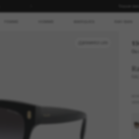
Trouver da
FEMME
HOMME
MARQUES
RAY-BAN
13
ESSAYEZ-LES
Ou 
R
RA
MO
VER