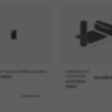
UT COLLECTION
Prix en attente
SUNGLASS HUT
COLLECTION
 PANIER
EN LIGNE 
AJOUTER AU
PANIER