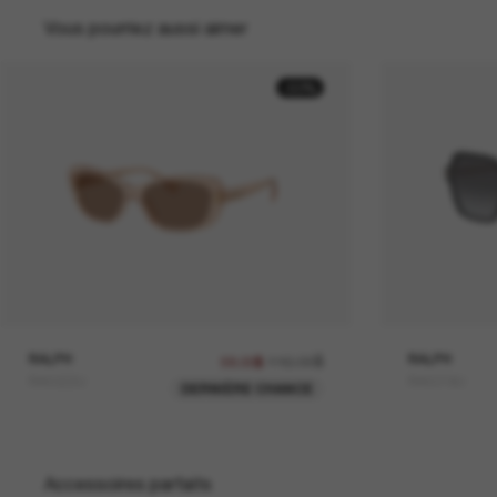
Vous pourriez aussi aimer
-50%
RALPH
116.00$
RALPH
58.00$
RA5322U
RA5319U
DERNIÈRE CHANCE
Accessoires parfaits