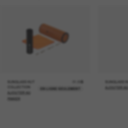
SUNGLASS HUT
21.00$
SUNGLASS H
COLLECTION
AJOUTER AU
EN LIGNE SEULEMENT
AJOUTER AU
PANIER