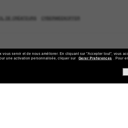
IL DE CRÉATEURS
CYBERWEEKOFFER
x vous servir et de nous améliorer.
En cliquant sur "Accepter tout", vous ac
our une activation personnalisée, cliquer sur
Gerer Preferences
.
Pour en
ejoignez la communauté Sunglass Hu
ks pour bénéficier d'un accès exclusif aux dernières tendances, ve
Sabonner!