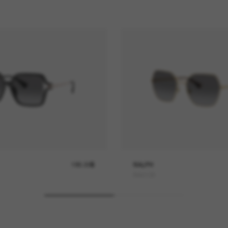
185.00$
RALPH
RA4138