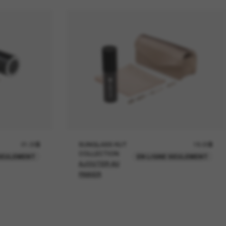
21.00$
SUNGLASS HUT
18.00$
COLLECTION
SEULEMENT
EN LIGNE SEULEMENT
AJOUTER AU
PANIER