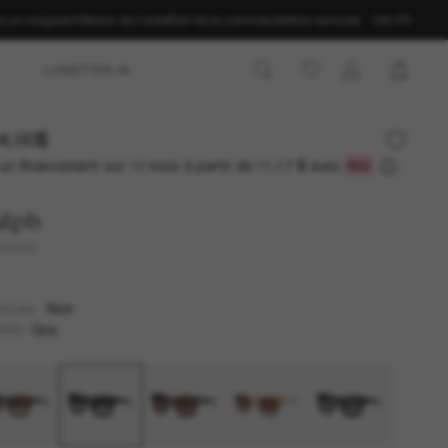
ns un magasin
Obtenir de l’aide
État de la commande
Nos services
CA-FR
LUNETTES IA
4.00$
un financement sur 12 mois à partir de
avec
11,17 $
alph
5301U
Noir
NTURE
Gris
RES