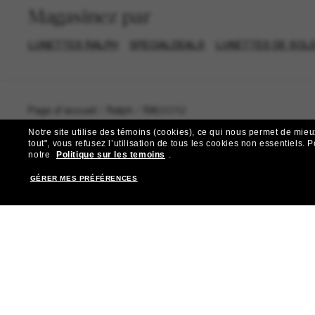
Magasinez par
LUNETTES RALPH
SPECIALDEALS
LUNETTES DE SOLE
Page d'accueil
/
Ralph
/
RA5301U
Notre site utilise des témoins (cookies), ce qui nous permet de mieu
tout", vous refusez l’utilisation de tous les cookies non essentiels.
P
notre
Politique sur les temoins
.
GÉRER MES PRÉFÉRENCES
R
Abonnez-vous aux Sun Per