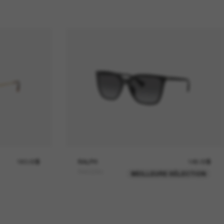
160.00$
RALPH
146.00$
RA5328U
MEILLEURE SÉLECTION