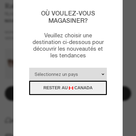
Ralph Lauren
OÙ VOULEZ-VOUS
RL8235U
MAGASINER?
NOUVEAU
Noir
MONTURE
Veuillez choisir une
Gris
VERRES
destination ci-dessous pour
découvrir les nouveautés et
les tendances
RESTER AU
CANADA
Ajouter au panier
LIVRAISON À DOMICILE