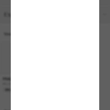
Expéditions et retours
Vous pourriez aussi aimer
PRADA
599.00$
PR C51S
EN LIGNE SEULEMENT