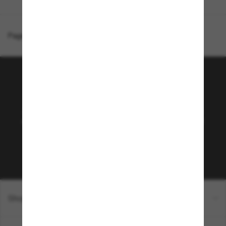
Page d'accueil
/
Prada
/
PR B50S
Rejoignez la communauté
Sunglass Hut!
Abonnez-vous aux Sun Perks pour bénéficier d'un
accès exclusif aux dernières tendances, ventes et
offres spéciales.
Sabonner!
Shopping en ligne