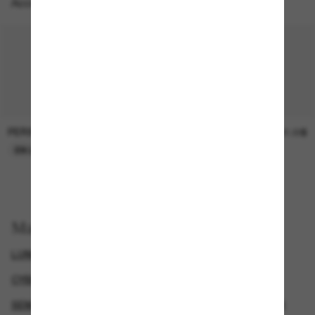
Accessoires parfaits
PERSOL
SUNGLASS HUT COLLECTION
47.00$
21.00$
EN LIGNE SEULEMENT
EN LIGNE SEULEMENT
Magasinez par
LUNETTES DE SOLEIL DE CRÉATEURS
CYBERWEEKOFFER
SEMAINE DU VENDREDI FOU – JUSQU’À -50%
GENDER