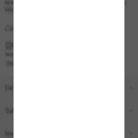
épuisement des stocks, quantités limitées disponibles.
Les
CG s'appliquent
.
LIVRAISON À DOMICILE
RAMASSAGE EN MAGASIN OU EN BOUTIQUE
Retrait gratuit disponible
TROUVER EN BOUTIQUE
Détails du produit
Taille et ajustement
Inclus avec votre commande