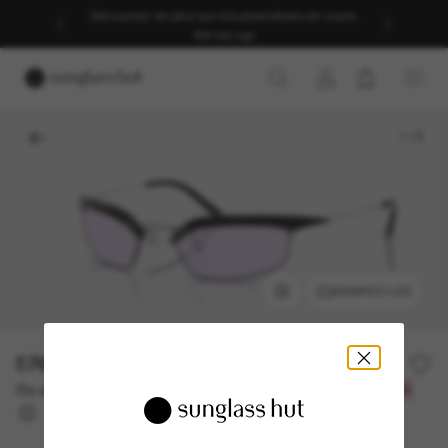
Découvrez-en plus sur nos promotions en cours.
Voir les cgv
1
/
5
ESSAYEZ-LES
576.10$
823.00$
-30%
Ou un financement sur 12 mois à partir de
avec
48,01 $