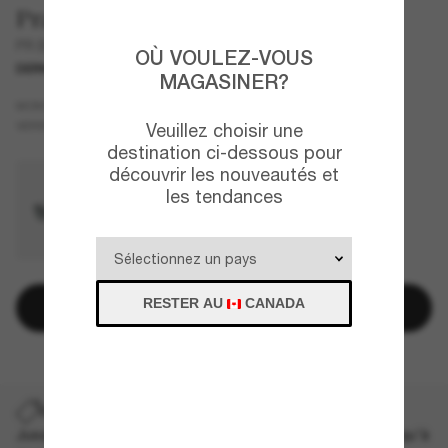
Prada
PR B50S
OÙ VOULEZ-VOUS
DERNIÈRE CHANCE
UNIQUEMENT EN LIGNE
MAGASINER?
Noir
MONTURE
Violet
VERRES
Veuillez choisir une
destination ci-dessous pour
découvrir les nouveautés et
les tendances
RESTER AU
CANADA
Ajouter au panier
DERNIÈRE CHANCE
Jusqu'à -50% sur les styles démarqués sélectionnés. Jusqu'à