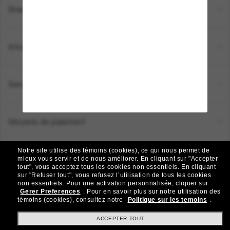
Brands
Informations
Service Client
Moyens de paiement
Notre site utilise des témoins (cookies), ce qui nous permet de
Emplacement:
Canada (FR)
mieux vous servir et de nous améliorer.
En cliquant sur "Accepter
tout", vous acceptez tous les cookies non essentiels.
En cliquant
sur "Refuser tout", vous refusez l’utilisation de tous les cookies
non essentiels.
Pour une activation personnalisée, cliquer sur
TOUS DROITS RÉSERVÉS © 2026 SUNGLASS HUT.
Gerer Preferences
.
Pour en savoir plus sur notre utilisation des
Les photos et images sur le site sont publiées à des fins d`illustration.
témoins (cookies), consultez notre
Politique sur les temoins
.
|
|
Politique de Confidentialité
Modalités
AdChoices
ACCEPTER TOUT