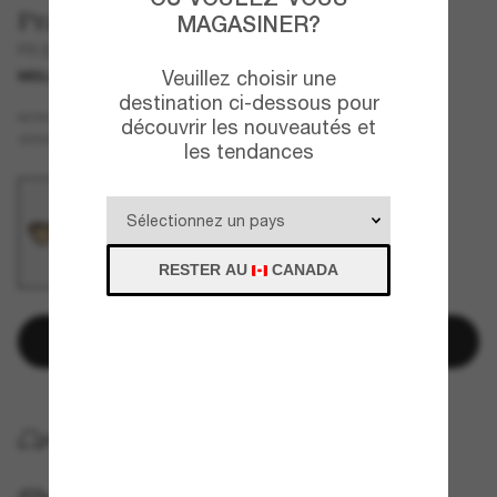
Prada
MAGASINER?
PR B15S
Veuillez choisir une
MEILLEURE SÉLECTION
destination ci-dessous pour
Écaille de tortue
MONTURE
découvrir les nouveautés et
Brun
VERRES
les tendances
RESTER AU
CANADA
Ajouter au panier
LIVRAISON À DOMICILE