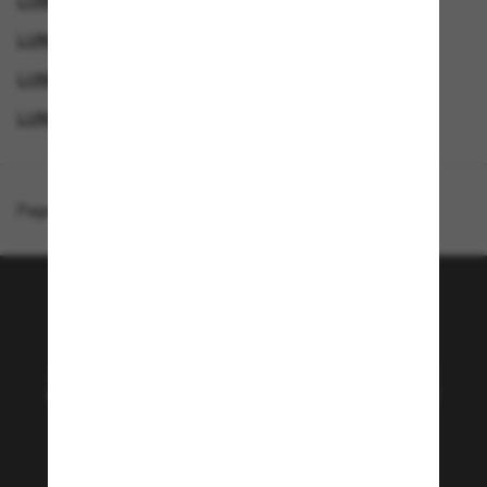
LUNETTES PRADA
LUNETTES DE SOLEIL DE CRÉATEURS
LUNETTES DE SOLEIL POLARISANTES
LUNETTES DE SOLEIL DE LUXE
Page d'accueil
/
Prada
/
PR A10S
Rejoignez la communauté
Sunglass Hut!
Abonnez-vous aux Sun Perks pour bénéficier d'un
accès exclusif aux dernières tendances, ventes et
offres spéciales.
Sabonner!