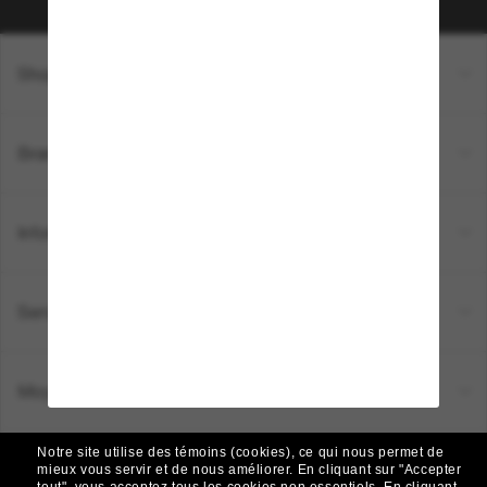
Shopping en ligne
Brands
Informations
Service Client
Moyens de paiement
Notre site utilise des témoins (cookies), ce qui nous permet de
Emplacement:
Canada (FR)
mieux vous servir et de nous améliorer.
En cliquant sur "Accepter