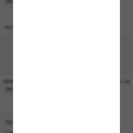
EN LIGNE SEULEMENT
Accessoires parfaits
PERSOL
SUNGLASS HUT COLLECTION
47.00$
21.00$
EN LIGNE SEULEMENT
EN LIGNE SEULEMENT
Magasinez par