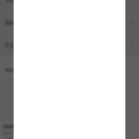
Inclus avec votre commande
Expéditions et retours
Vous pourriez aussi aimer
PRADA
599.00$
PR C51S