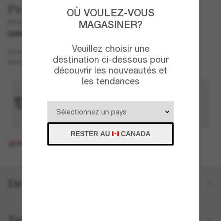
Prada
OÙ VOULEZ-VOUS
PR A10S
MAGASINER?
DERNIÈRE CHANCE
UNIQUEMENT EN LIGNE
Veuillez choisir une
Noir
MONTURE
destination ci-dessous pour
Noir
Polarisant
VERRES
découvrir les nouveautés et
les tendances
RESTER AU
CANADA
CE PRODUIT EST ÉPUISÉ.
Détails du produit
Taille et ajustement