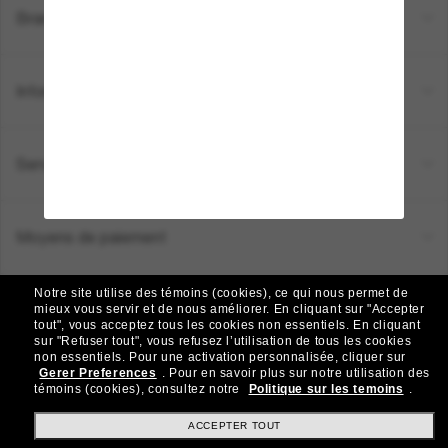
Brands
Informations
Service Client
Moyens de paiement
Notre site utilise des témoins (cookies), ce qui nous permet de
Emplacement:
Canada (FR)
mieux vous servir et de nous améliorer.
En cliquant sur "Accepter
tout", vous acceptez tous les cookies non essentiels.
En cliquant
sur "Refuser tout", vous refusez l’utilisation de tous les cookies
non essentiels.
Pour une activation personnalisée, cliquer sur
TOUS DROITS RÉSERVÉS © 2026 SUNGLASS HUT.
Gerer Preferences
.
Pour en savoir plus sur notre utilisation des
Les photos et images sur le site sont publiées à des fins d`illustration.
témoins (cookies), consultez notre
Politique sur les temoins
.
|
|
Politique de Confidentialité
Modalités
AdChoices
ACCEPTER TOUT