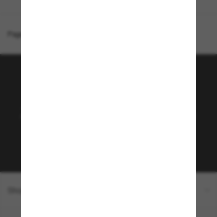
Page d'accueil
/
Prada
/
PR A06S
Rejoignez la communauté
Sunglass Hut!
Abonnez-vous aux Sun Perks pour bénéficier d'un
accès exclusif aux dernières tendances, ventes et
offres spéciales.
Sabonner!
Shopping en ligne