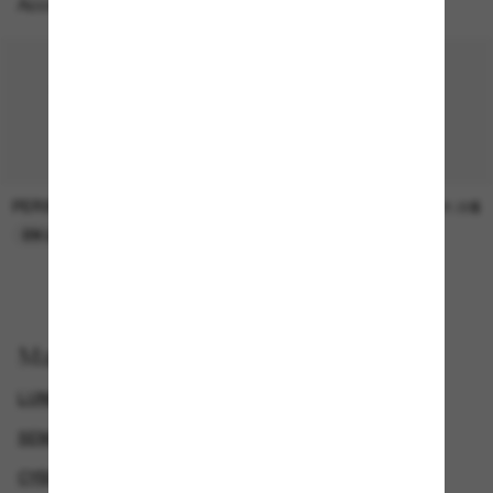
Accessoires parfaits
PERSOL
SUNGLASS HUT COLLECTION
47.00$
21.00$
EN LIGNE SEULEMENT
EN LIGNE SEULEMENT
Magasinez par
LUNETTES DE SOLEIL DE CRÉATEURS
SEMAINE DU VENDREDI FOU – JUSQU’À -50%
CYBERWEEKOFFER
GENDER