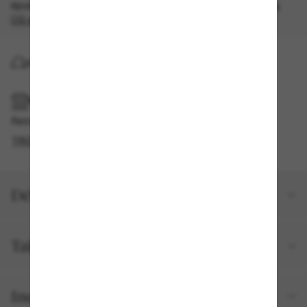
épuisement des stocks, quantités limitées disponibles.
Les
CG s'appliquent
.
LIVRAISON À DOMICILE
RAMASSAGE EN MAGASIN OU EN BOUTIQUE
Retrait gratuit disponible
TROUVER EN BOUTIQUE
Détails du produit
Taille et ajustement
Inclus avec votre commande