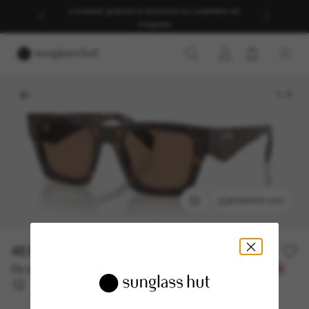
Livraison gratuite à domicile ou cueillette en
magasin
1
/
5
ESSAYEZ-LES
453.60$
648.00$
-30%
Ou un financement sur 12 mois à partir de
avec
37,80 $