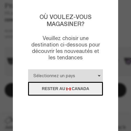
Prada
PR A06S
OÙ VOULEZ-VOUS
DERNIÈRE CHANCE
UNIQUEMENT EN LIGNE
MAGASINER?
Écaille de tortue
MONTURE
Brun
VERRES
Veuillez choisir une
destination ci-dessous pour
découvrir les nouveautés et
les tendances
RESTER AU
CANADA
Ajouter au panier
DERNIÈRE CHANCE
Jusqu'à -50% sur les styles démarqués sélectionnés. Jusqu'à