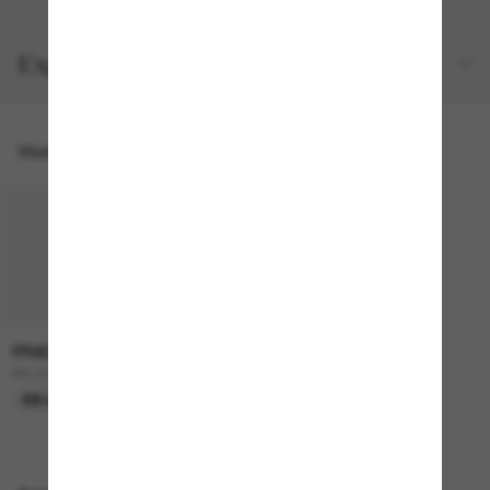
Expéditions et retours
Vous pourriez aussi aimer
PRADA
599.00$
PR C51S
EN LIGNE SEULEMENT