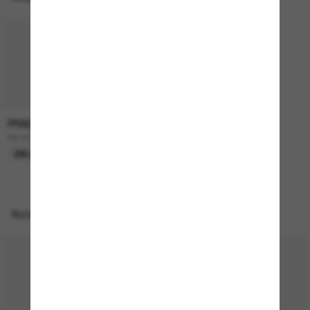
PRADA
599.00$
PR C51S
EN LIGNE SEULEMENT
Accessoires parfaits