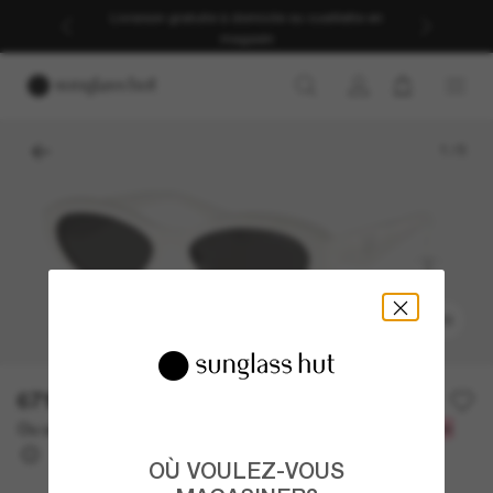
Livraison gratuite à domicile ou cueillette en
magasin
1
/
5
ESSAYEZ-LES
671.00$
Ou un financement sur 12 mois à partir de
avec
55,92 $
OÙ VOULEZ-VOUS