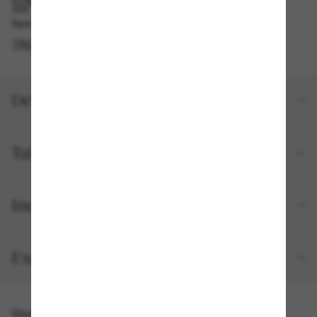
RAMASSAGE EN MAGASIN OU EN BOUTIQUE
Retrait gratuit disponible
TROUVER EN BOUTIQUE
Détails du produit
Taille et ajustement
Inclus avec votre commande
Expéditions et retours
Vous pourriez aussi aimer