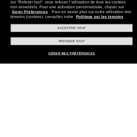
sur "Refuser tout", vous refusez l’utilisation de tous les cookies
Rejoignez la communauté
non essentiels.
Pour une activation personnalisée, cliquer sur
Gerer Preferences
.
Pour en savoir plus sur notre utilisation des
Sunglass Hut!
témoins (cookies), consultez notre
Politique sur les temoins
.
Abonnez-vous aux Sun Perks pour bénéficier d'un
accès exclusif aux dernières tendances, ventes et
ACCEPTER TOUT
offres spéciales.
REFUSER TOUT
Sabonner!
GÉRER MES PRÉFÉRENCES
Shopping en ligne
Brands
Informations