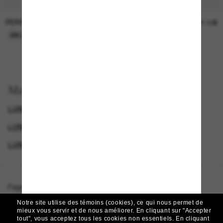
PERSOL
SUNGLASS HUT COLLECTION
47.00$
21.00$
EN LIGNE SEULEMENT
EN LIGNE SEULEMENT
Magasinez par
LUNETTES DE SOLEIL DE CRÉATEURS
LUNETTES PRADA
LUNETTES POUR FEMMES
LUNETTES DE SOLEIL DE LUXE
Page d'accueil
/
Prada
/
PR 26ZS
Notre site utilise des témoins (cookies), ce qui nous permet de
mieux vous servir et de nous améliorer.
En cliquant sur "Accepter
tout", vous acceptez tous les cookies non essentiels.
En cliquant