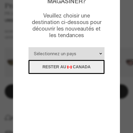
MAGASINER?
Prada
PR 26ZS
Veuillez choisir une
UNIQUEMENT EN LIGNE
destination ci-dessous pour
découvrir les nouveautés et
Blanc
MONTURE
les tendances
Gris
VERRES
RESTER AU
CANADA
Ajouter au panier
LIVRAISON À DOMICILE